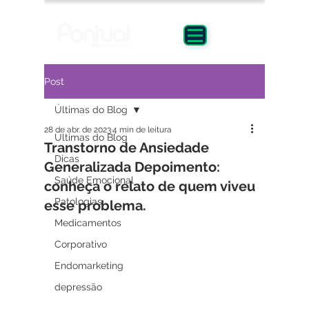
Post
Últimas do Blog
28 de abr. de 2023
4 min de leitura
Últimas do Blog
Transtorno de Ansiedade
Dicas
Generalizada Depoimento:
Saúde Emocional
conheça o relato de quem viveu
Patologias
esse problema.
Medicamentos
Corporativo
Endomarketing
depressão