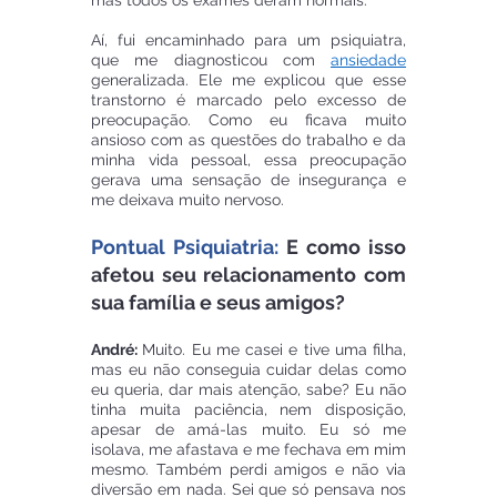
mas todos os exames deram normais.
Aí, fui encaminhado para um psiquiatra, 
que me diagnosticou com 
ansiedade
generalizada. Ele me explicou que esse 
transtorno é marcado pelo excesso de 
preocupação. Como eu ficava muito 
ansioso com as questões do trabalho e da 
minha vida pessoal, essa preocupação 
gerava uma sensação de insegurança e 
me deixava muito nervoso.
Pontual Psiquiatria:
 E como isso 
afetou seu relacionamento com 
sua família e seus amigos?
André: 
Muito. Eu me casei e tive uma filha, 
mas eu não conseguia cuidar delas como 
eu queria, dar mais atenção, sabe? Eu não 
tinha muita paciência, nem disposição, 
apesar de amá-las muito. Eu só me 
isolava, me afastava e me fechava em mim 
mesmo. Também perdi amigos e não via 
diversão em nada. Sei que só pensava nos 