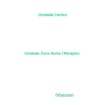
Unidade Centro
Rua dos Andradas, 1781 - Sala 1004
Centro Histórico |
Porto Alegre/RS
CEP
90.020-013
Unidade Zona Norte | Medplex
Av Assis Brasil, 2827 - Sala 1202
Passo d'Areia | Porto Alegre/RS
CEP 91010-004
(51) 98333-0721
(WhatsApp)
(51) 3211-5292