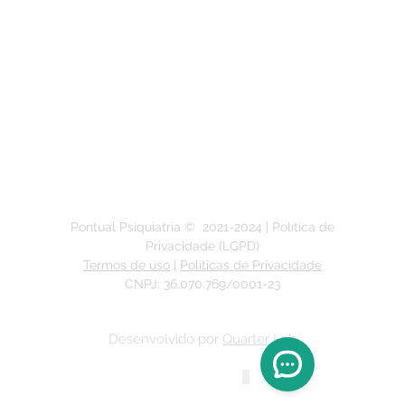
Segunda a Sexta-feira:
das 9h às 19h
Pontual Psiquiatria ©
2021-2024
| Política de
Privacidade (LGPD)
Termos de uso
|
Políticas de Privacidade
CNPJ: 36.070.769/0001-23
Desenvolvido por
Quarter Lab