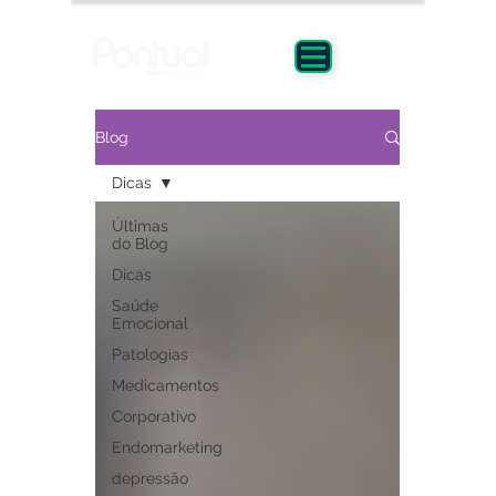
Blog
Dicas
Últimas
do Blog
Dicas
Saúde
Emocional
Patologias
Medicamentos
Corporativo
Endomarketing
depressão