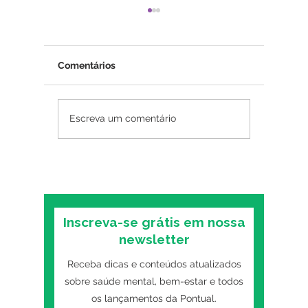
Comentários
Terapia em Grupo -
Quando 
Escreva um comentário
Conexões que curam
psicólog
indicam
precisa
especial
Inscreva-se grátis em nossa
newsletter
Receba dicas e conteúdos atualizados
sobre saúde mental, bem-estar e todos
os lançamentos da Pontual.