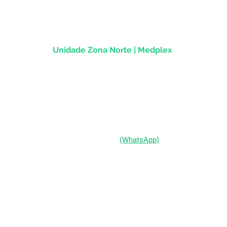
CEP
90.020-013
Unidade Zona Norte | Medplex
Av Assis Brasil, 2827 - Sala 1202
Passo d'Areia | Porto Alegre/RS
CEP 91010-004
(51) 98333-0721
(WhatsApp)
(51) 3211-5292
Segunda a Sexta-feira:
das 9h às 19h