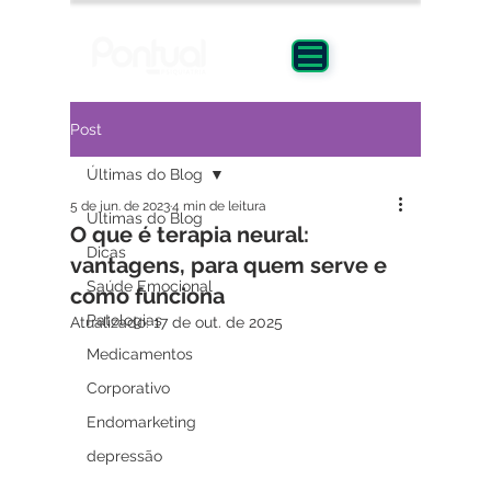
Post
Últimas do Blog
5 de jun. de 2023
4 min de leitura
Últimas do Blog
O que é terapia neural:
Dicas
vantagens, para quem serve e
Saúde Emocional
como funciona
Patologias
Atualizado:
17 de out. de 2025
Medicamentos
Corporativo
Endomarketing
depressão