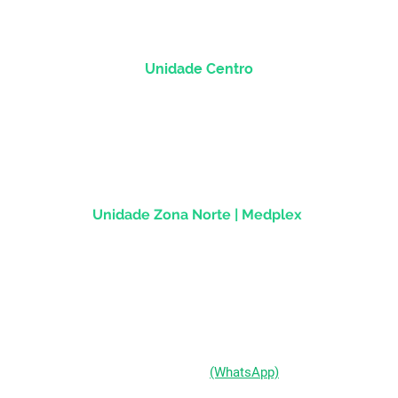
Unidade Centro
Rua dos Andradas, 1781 - Sala 1004
Centro Histórico |
Porto Alegre/RS
CEP
90.020-013
Unidade Zona Norte | Medplex
Av Assis Brasil, 2827 - Sala 1202
Passo d'Areia | Porto Alegre/RS
CEP 91010-004
(51) 98333-0721
(WhatsApp)
(51) 3211-5292