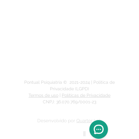
Segunda a Sexta-feira:
das 9h às 19h
Pontual Psiquiatria ©
2021-2024
| Política de
Privacidade (LGPD)
Termos de uso
|
Políticas de Privacidade
CNPJ: 36.070.769/0001-23
Desenvolvido por
Quarter Lab