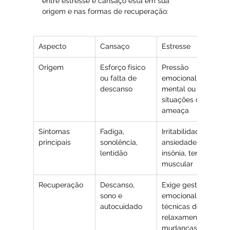
entre estresse e cansaço está em sua 
origem e nas formas de recuperação:
Aspecto
Cansaço
Estresse
Origem
Esforço físico 
Pressão 
ou falta de 
emocional, 
descanso
mental ou 
situações de 
ameaça
Sintomas 
Fadiga, 
Irritabilidade, 
principais
sonolência, 
ansiedade, 
lentidão
insônia, tensão 
muscular
Recuperação
Descanso, 
Exige gestão 
sono e 
emocional, 
autocuidado
técnicas de 
relaxamento e 
mudanças de 