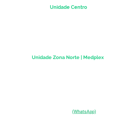
Unidade Centro
Rua dos Andradas, 1781 - Sala 1004
Centro Histórico |
Porto Alegre/RS
CEP
90.020-013
Unidade Zona Norte | Medplex
Av Assis Brasil, 2827 - Sala 1202
Passo d'Areia | Porto Alegre/RS
CEP 91010-004
(51) 98333-0721
(WhatsApp)
(51) 3211-5292