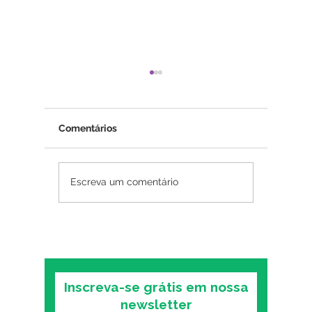
Comentários
Psicoterapia online
Posso p
Escreva um comentário
funciona? O que as
antidep
pesquisas mostram
O que a
sobre o formato digital
você in
tratame
Inscreva-se grátis em nossa
newsletter