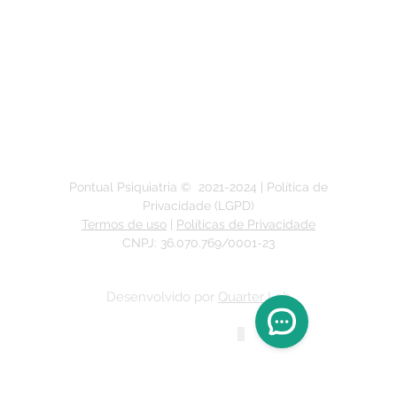
Segunda a Sexta-feira:
das 9h às 19h
Pontual Psiquiatria ©
2021-2024
| Política de
Privacidade (LGPD)
Termos de uso
|
Políticas de Privacidade
CNPJ: 36.070.769/0001-23
Desenvolvido por
Quarter Lab