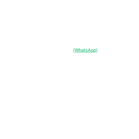
Av Assis Brasil, 2827 - Sala 1202
Passo d'Areia | Porto Alegre/RS
CEP 91010-004
(51) 98333-0721
(WhatsApp)
(51) 3211-5292
Segunda a Sexta-feira:
das 9h às 19h