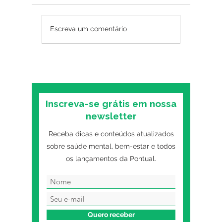
Psicoterapia online
Posso p
Escreva um comentário
funciona? O que as
antidep
pesquisas mostram
O que a
sobre o formato digital
você in
tratame
Inscreva-se grátis em nossa
newsletter
Receba dicas e conteúdos atualizados
sobre saúde mental, bem-estar e todos
os lançamentos da Pontual.
Quero receber