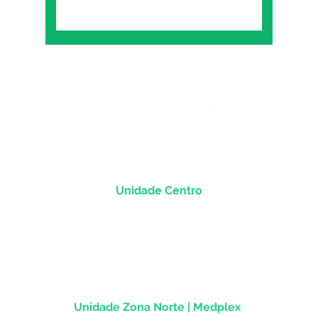
Unidade Centro
Rua dos Andradas, 1781 - Sala 1004
Centro Histórico |
Porto Alegre/RS
CEP
90.020-013
Unidade Zona Norte | Medplex