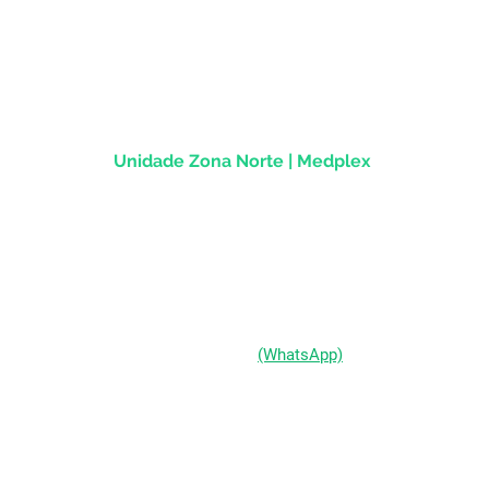
Rua dos Andradas, 1781 - Sala 1004
Centro Histórico |
Porto Alegre/RS
CEP
90.020-013
Unidade Zona Norte | Medplex
Av Assis Brasil, 2827 - Sala 1202
Passo d'Areia | Porto Alegre/RS
CEP 91010-004
(51) 98333-0721
(WhatsApp)
(51) 3211-5292