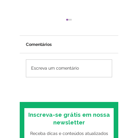
Comentários
Psicoterapia online
Insônia
Escreva um comentário
funciona? O que as
mental:
pesquisas mostram
primeiro
sobre o formato digital
o trans
Inscreva-se grátis em nossa
newsletter
Receba dicas e conteúdos atualizados