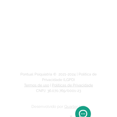
(51) 3211-5292
Segunda a Sexta-feira:
das 9h às 19h
Pontual Psiquiatria ©
2021-2024
| Política de
Privacidade (LGPD)
Termos de uso
|
Políticas de Privacidade
CNPJ: 36.070.769/0001-23
Desenvolvido por
Quarter Lab