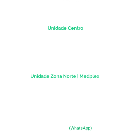
Unidade Centro
Rua dos Andradas, 1781 - Sala 1004
Centro Histórico |
Porto Alegre/RS
CEP
90.020-013
Unidade Zona Norte | Medplex
Av Assis Brasil, 2827 - Sala 1202
Passo d'Areia | Porto Alegre/RS
CEP 91010-004
(51) 98333-0721
(WhatsApp)