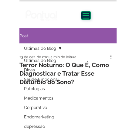
Post
Últimas do Blog
23 de dez. de 2024
4 min de leitura
Últimas do Blog
Terror Noturno: O Que É, Como
Dicas
Diagnosticar e Tratar Esse
Saúde Emocional
Distúrbio do Sono?
Patologias
Medicamentos
Corporativo
Endomarketing
depressão