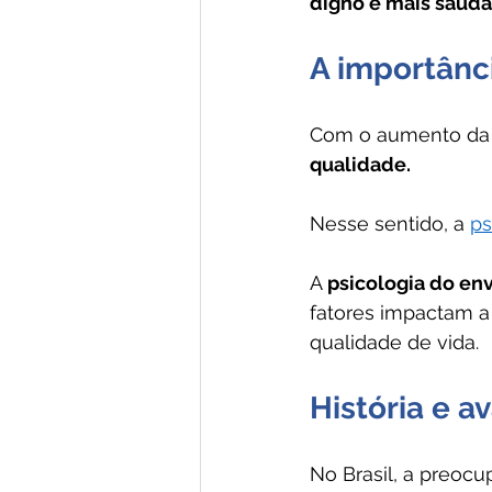
digno e mais saudá
A importânc
Com o aumento da 
qualidade. 
Nesse sentido, a 
ps
A 
psicologia do e
fatores impactam a
qualidade de vida.
História e a
No Brasil, a preoc