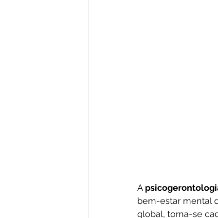
A 
psicogerontologi
bem-estar mental d
global, torna-se ca