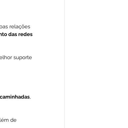
oas relações 
nto das redes 
elhor suporte 
u caminhadas
, 
além de 