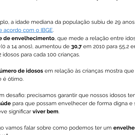
mplo, a idade mediana da população subiu de 29 ano
e acordo com o IBGE
. 
ce de envelhecimento
, que mede a relação entre ido
 (0 a 14 anos), aumentou de 
30,7
 em 2010 para 55,2 e
2 idosos para cada 100 crianças.
úmero de idosos
 em relação às crianças mostra que
 é ótimo. 
 desafio: precisamos garantir que nossos idosos t
aúde
 para que possam envelhecer de forma digna e s
ve significar 
viver bem
.
tigo vamos falar sobre como podemos ter um 
envelhe