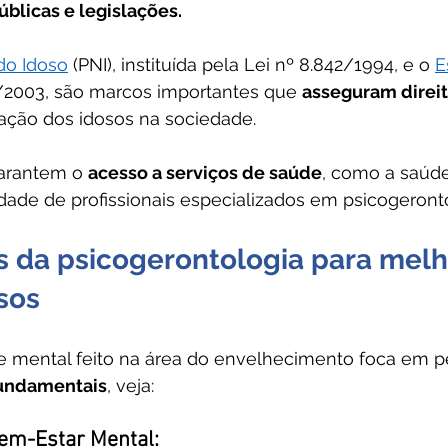
úblicas e legislações. 
 do Idoso
 (PNI), instituída pela Lei nº 8.842/1994, e o 
E
41/2003, são marcos importantes que 
asseguram direi
ção dos idosos na sociedade. 
garantem o 
acesso a serviços de saúde
, como a saúde
dade de profissionais especializados em psicogeronto
s da psicogerontologia para melh
sos
e mental feito na área do envelhecimento foca em 
fundamentais
, veja:  
em-Estar Mental: