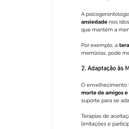
A psicogerontolog
ansiedade
 nos ido
que mantêm a mente
Por exemplo, a 
ter
memórias, pode mel
2. Adaptação às 
O envelhecimento 
morte de amigos e 
suporte para se ad
Terapias de aceita
limitações e partic