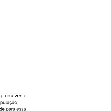
e promover o 
opulação 
ade
 para essa 