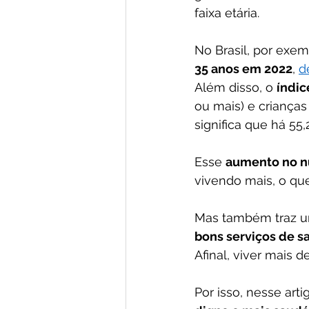
faixa etária. 
No Brasil, por exe
35 anos em 2022
, 
d
Além disso, o 
índi
ou mais) e crianças
significa que há 55,
Esse 
aumento no n
vivendo mais, o que
Mas também traz um
bons serviços de s
Afinal, viver mais de
Por isso, nesse ar