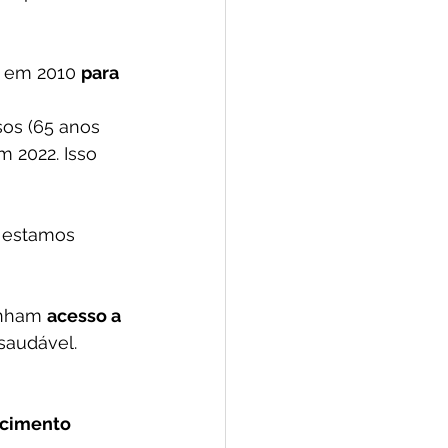
s em 2010 
para 
sos (65 anos 
m 2022. Isso 
 estamos 
enham 
acesso a 
audável.  
cimento 