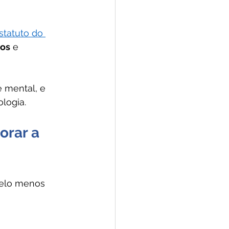
statuto do 
tos
 e 
 mental, e 
logia.
orar a 
pelo menos 