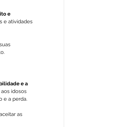
to e 
s e atividades 
suas 
o.
ilidade e a 
 aos idosos 
 e a perda. 
ceitar as 