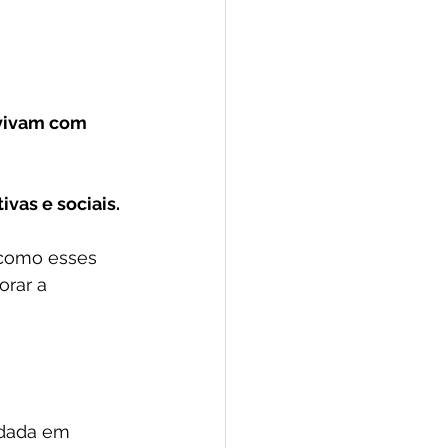
 vivam com 
vas e sociais. 
como esses 
rar a 
rdada em 