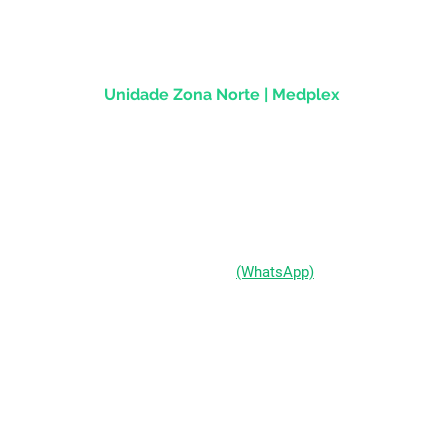
CEP
90.020-013
Unidade Zona Norte | Medplex
Av Assis Brasil, 2827 - Sala 1202
Passo d'Areia | Porto Alegre/RS
CEP 91010-004
(51) 98333-0721
(WhatsApp)
(51) 3211-5292
Segunda a Sexta-feira:
das 9h às 19h