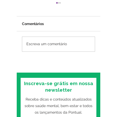
Comentários
Amor-próprio: como
Como sa
Escreva um comentário
desenvolver de forma
ansieda
saudável?
Inscreva-se grátis em nossa
newsletter
Receba dicas e conteúdos atualizados
sobre saúde mental, bem-estar e todos
os lançamentos da Pontual.