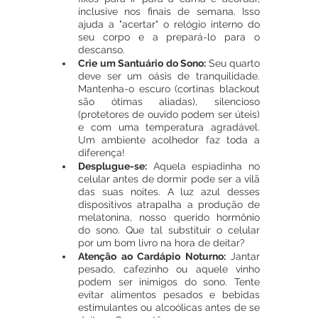
inclusive nos finais de semana. Isso 
ajuda a "acertar" o relógio interno do 
seu corpo e a prepará-lo para o 
descanso.
Crie um Santuário do Sono: 
Seu quarto 
deve ser um oásis de tranquilidade. 
Mantenha-o escuro (cortinas blackout 
são ótimas aliadas), silencioso 
(protetores de ouvido podem ser úteis) 
e com uma temperatura agradável. 
Um ambiente acolhedor faz toda a 
diferença!
Desplugue-se:
 Aquela espiadinha no 
celular antes de dormir pode ser a vilã 
das suas noites. A luz azul desses 
dispositivos atrapalha a produção de 
melatonina, nosso querido hormônio 
do sono. Que tal substituir o celular 
por um bom livro na hora de deitar?
Atenção ao Cardápio Noturno:
 Jantar 
pesado, cafezinho ou aquele vinho 
podem ser inimigos do sono. Tente 
evitar alimentos pesados e bebidas 
estimulantes ou alcoólicas antes de se 