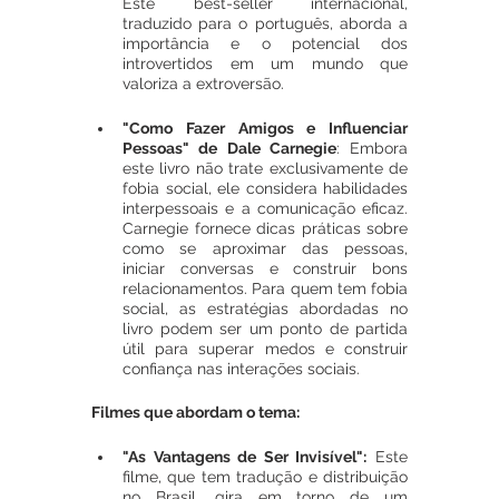
Este best-seller internacional, 
traduzido para o português, aborda a 
importância e o potencial dos 
introvertidos em um mundo que 
valoriza a extroversão.
"Como Fazer Amigos e Influenciar 
Pessoas" de Dale Carnegie
: Embora 
este livro não trate exclusivamente de 
fobia social, ele considera habilidades 
interpessoais e a comunicação eficaz. 
Carnegie fornece dicas práticas sobre 
como se aproximar das pessoas, 
iniciar conversas e construir bons 
relacionamentos. Para quem tem fobia 
social, as estratégias abordadas no 
livro podem ser um ponto de partida 
útil para superar medos e construir 
confiança nas interações sociais.
Filmes que abordam o tema:
"As Vantagens de Ser Invisível":
 Este 
filme, que tem tradução e distribuição 
no Brasil, gira em torno de um 