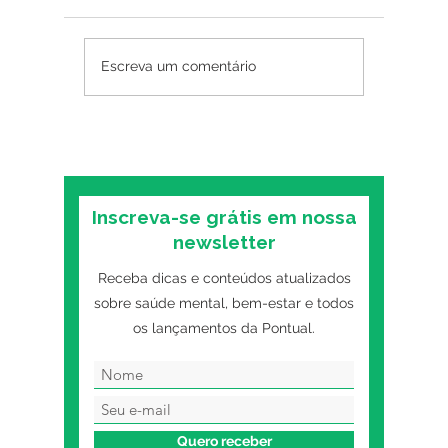
Psicoterapia online
Insônia
Escreva um comentário
funciona? O que as
mental:
pesquisas mostram
primeiro
sobre o formato digital
o trans
Inscreva-se grátis em nossa
newsletter
Receba dicas e conteúdos atualizados
sobre saúde mental, bem-estar e todos
os lançamentos da Pontual.
Quero receber