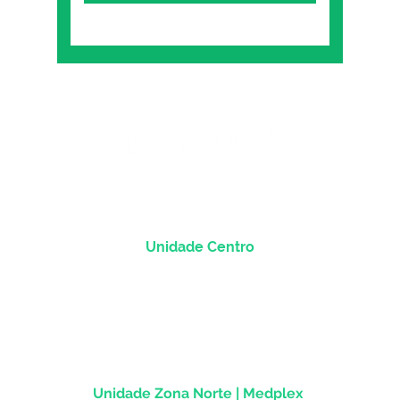
Unidade Centro
Rua dos Andradas, 1781 - Sala 1004
Centro Histórico |
Porto Alegre/RS
CEP
90.020-013
Unidade Zona Norte | Medplex