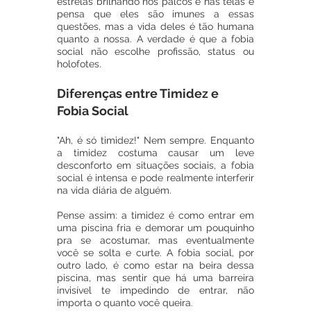
estrelas brilhando nos palcos e nas telas e 
pensa que eles são imunes a essas 
questões, mas a vida deles é tão humana 
quanto a nossa. A verdade é que a fobia 
social não escolhe profissão, status ou 
holofotes.
Diferenças entre Timidez e 
Fobia Social
"Ah, é só timidez!" Nem sempre. Enquanto 
a timidez costuma causar um leve 
desconforto em situações sociais, a fobia 
social é intensa e pode realmente interferir 
na vida diária de alguém.
Pense assim: a timidez é como entrar em 
uma piscina fria e demorar um pouquinho 
pra se acostumar, mas eventualmente 
você se solta e curte. A fobia social, por 
outro lado, é como estar na beira dessa 
piscina, mas sentir que há uma barreira 
invisível te impedindo de entrar, não 
importa o quanto você queira. 