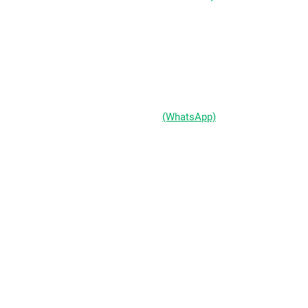
Av Assis Brasil, 2827 - Sala 1202
Passo d'Areia | Porto Alegre/RS
CEP 91010-004
(51) 98333-0721
(WhatsApp)
(51) 3211-5292
Segunda a Sexta-feira:
das 9h às 19h