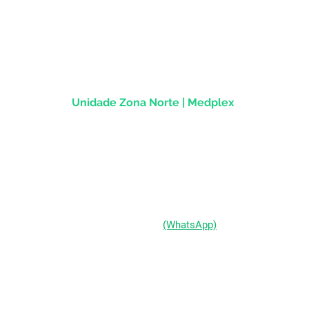
Rua dos Andradas, 1781 - Sala 1004
Centro Histórico |
Porto Alegre/RS
CEP
90.020-013
Unidade Zona Norte | Medplex
Av Assis Brasil, 2827 - Sala 1202
Passo d'Areia | Porto Alegre/RS
CEP 91010-004
(51) 98333-0721
(WhatsApp)
(51) 3211-5292