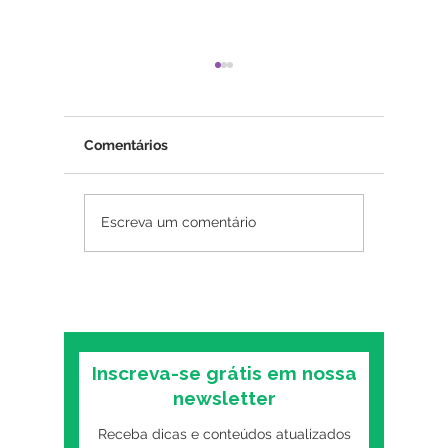
Comentários
Psicoterapia online
Insônia
Escreva um comentário
funciona? O que as
mental:
pesquisas mostram
primeiro
sobre o formato digital
o trans
Inscreva-se grátis em nossa
newsletter
Receba dicas e conteúdos atualizados