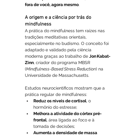
fora de você, agora mesmo
.
A origem e a ciência por trás do 
mindfulness
A prática do mindfulness tem raízes nas 
tradições meditativas orientais, 
especialmente no budismo. O conceito foi 
adaptado e validado pela ciência 
moderna graças ao trabalho de 
Jon Kabat-
Zinn
, criador do programa MBSR 
(
Mindfulness-Based Stress Reduction
) na 
Universidade de Massachusetts.
Estudos neurocientíficos mostram que a 
prática regular de mindfulness:
Reduz os níveis de cortisol
, o 
hormônio do estresse;
Melhora a atividade do córtex pré-
frontal
, área ligada ao foco e à 
tomada de decisões;
Aumenta a densidade de massa 