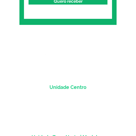
Quero receber
Unidade Centro
Rua dos Andradas, 1781 - Sala 1004
Centro Histórico |
Porto Alegre/RS
CEP
90.020-013