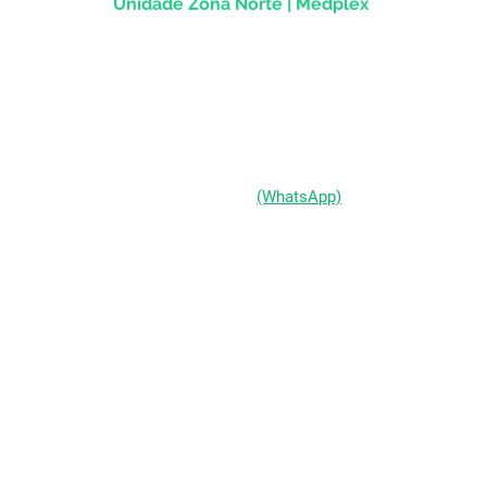
Unidade Zona Norte | Medplex
Av Assis Brasil, 2827 - Sala 1202
Passo d'Areia | Porto Alegre/RS
CEP 91010-004
(51) 98333-0721
(WhatsApp)
(51) 3211-5292
Segunda a Sexta-feira:
das 9h às 19h