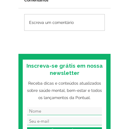
Comentários
Amor-próprio: como
Como sa
Escreva um comentário
desenvolver de forma
ansieda
saudável?
Inscreva-se grátis em nossa
newsletter
Receba dicas e conteúdos atualizados
sobre saúde mental, bem-estar e todos
os lançamentos da Pontual.