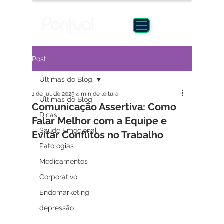
Post
Últimas do Blog
1 de jul. de 2025
4 min de leitura
Últimas do Blog
Comunicação Assertiva: Como
Dicas
Falar Melhor com a Equipe e
Saúde Emocional
Evitar Conflitos no Trabalho
Patologias
Medicamentos
Corporativo
Endomarketing
depressão