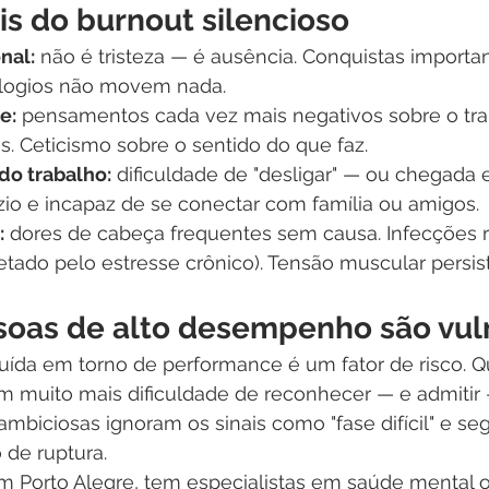
tis do burnout silencioso
nal:
 não é tristeza — é ausência. Conquistas importa
Elogios não movem nada.
e:
 pensamentos cada vez mais negativos sobre o tra
. Ceticismo sobre o sentido do que faz.
do trabalho:
 dificuldade de "desligar" — ou chegada
o e incapaz de se conectar com família ou amigos.
:
 dores de cabeça frequentes sem causa. Infecções r
tado pelo estresse crônico). Tensão muscular persis
soas de alto desempenho são vul
ruída em torno de performance é um fator de risco. 
m muito mais dificuldade de reconhecer — e admitir
mbiciosas ignoram os sinais como "fase difícil" e s
 de ruptura.
em Porto Alegre, tem especialistas em saúde mental o