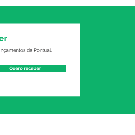
as
er
ançamentos da Pontual.
Quero receber