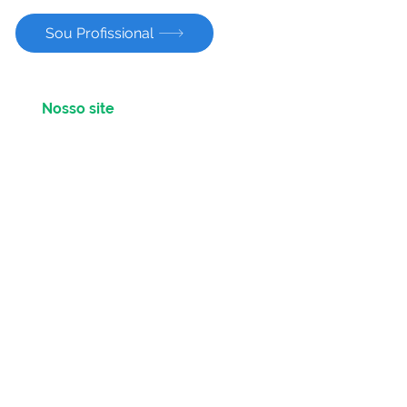
Sou Profissional
Nosso site
Sobre nós
Equipe de Profissionais
Nossas especialidades
Convênios
e
Parceiros
Trabalhe na Pontual
Blog
Saúde Mental para Empresas