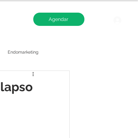
Agendar
Blog
Logi
Endomarketing
olapso