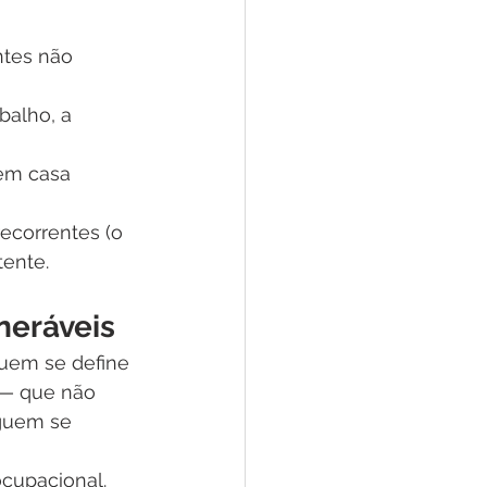
ntes não 
balho, a 
 em casa 
ecorrentes (o 
tente.
neráveis
Quem se define 
 — que não 
eguem se 
cupacional. 