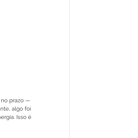
 no prazo — 
e, algo foi 
rgia. Isso é 