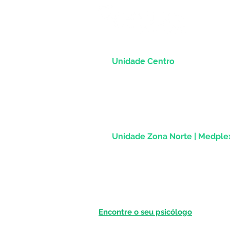
Unidade Centro
Rua dos Andradas, 1781 - Sala 1004
Centro Histórico |
Porto Alegre/RS
CEP 90.020-013
Unidade Zona Norte | Medpl
Av Assis Brasil, 2827 - Sala 1202
Passo d'Areia | Porto Alegre/RS
CEP 91010-004
Encontre o seu psicólogo
Por cidade: São Paulo (SP); Rio de Jan