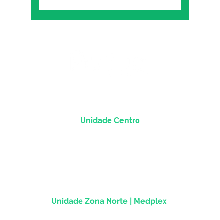
Unidade Centro
Rua dos Andradas, 1781 - Sala 1004
Centro Histórico |
Porto Alegre/RS
CEP
90.020-013
Unidade Zona Norte | Medplex
Av Assis Brasil, 2827 - Sala 1202