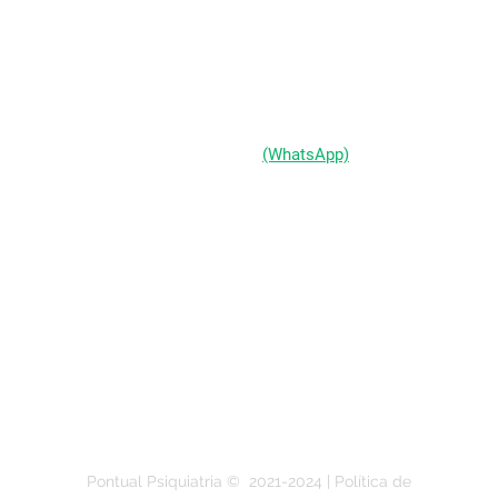
Passo d'Areia | Porto Alegre/RS
CEP 91010-004
(51) 98333-0721
(WhatsApp)
(51) 3211-5292
Segunda a Sexta-feira:
das 9h às 19h
Pontual Psiquiatria ©
2021-2024
| Política de