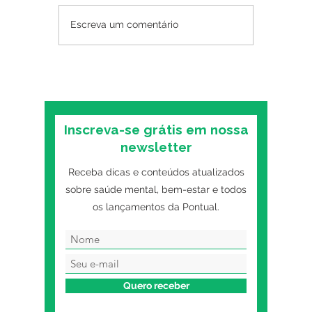
Psicoterapia online
Posso p
Escreva um comentário
funciona? O que as
antidep
pesquisas mostram
O que a
sobre o formato digital
você in
tratame
Inscreva-se grátis em nossa
newsletter
Receba dicas e conteúdos atualizados
sobre saúde mental, bem-estar e todos
os lançamentos da Pontual.
Quero receber