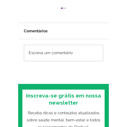
Comentários
Amor-próprio: como
Como sa
Escreva um comentário
desenvolver de forma
ansieda
saudável?
Inscreva-se grátis em nossa
newsletter
Receba dicas e conteúdos atualizados
sobre saúde mental, bem-estar e todos
os lançamentos da Pontual.