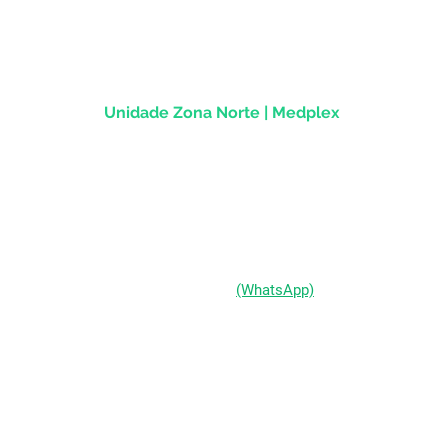
Centro Histórico |
Porto Alegre/RS
CEP
90.020-013
Unidade Zona Norte | Medplex
Av Assis Brasil, 2827 - Sala 1202
Passo d'Areia | Porto Alegre/RS
CEP 91010-004
(51) 98333-0721
(WhatsApp)
(51) 3211-5292
Segunda a Sexta-feira:
das 9h às 19h