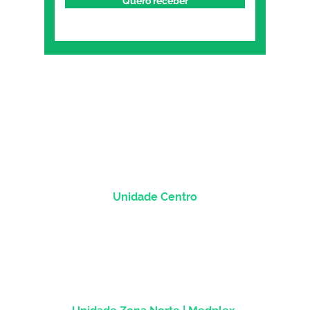
Quero receber
Unidade Centro
Rua dos Andradas, 1781 - Sala 1004
Centro Histórico |
Porto Alegre/RS
CEP
90.020-013