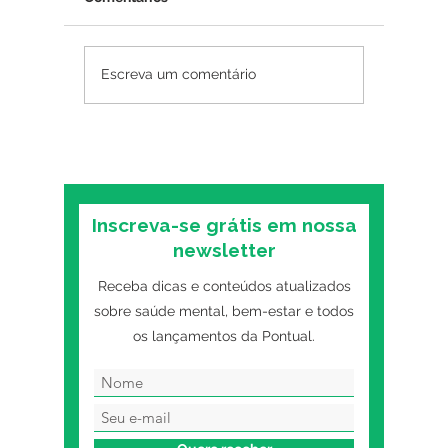
Amor-próprio: como
Como sa
Escreva um comentário
desenvolver de forma
ansieda
saudável?
Inscreva-se grátis em nossa
newsletter
Receba dicas e conteúdos atualizados
sobre saúde mental, bem-estar e todos
os lançamentos da Pontual.