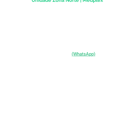
Unidade Zona Norte | Medplex
Av Assis Brasil, 2827 - Sala 1202
Passo d'Areia | Porto Alegre/RS
CEP 91010-004
(51) 98333-0721
(WhatsApp)
(51) 3211-5292
Segunda a Sexta-feira:
das 9h às 19h