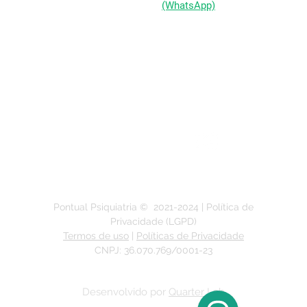
(51) 98333-0721
(WhatsApp)
(51) 3211-5292
Segunda a Sexta-feira:
das 9h às 19h
Pontual Psiquiatria ©
2021-2024
| Política de
Privacidade (LGPD)
Termos de uso
|
Políticas de Privacidade
CNPJ: 36.070.769/0001-23
Desenvolvido por
Quarter Lab