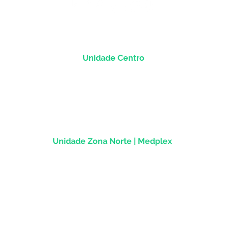
Unidade Centro
Rua dos Andradas, 1781 - Sala 1004
Centro Histórico |
Porto Alegre/RS
CEP
90.020-013
Unidade Zona Norte | Medplex
Av Assis Brasil, 2827 - Sala 1202
Passo d'Areia | Porto Alegre/RS
CEP 91010-004