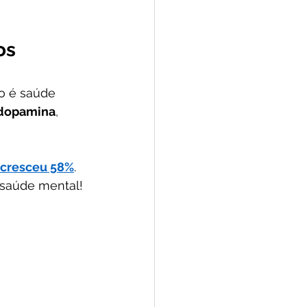
os
o é saúde 
 dopamina
, 
cresceu 58%
. 
 saúde mental!