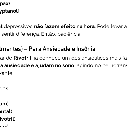
pax
)
yptanol
)
ntidepressivos 
não fazem efeito na hora
. Pode levar 
 sentir diferença. Então, paciência!
Calmantes) – Para Ansiedade e Insônia
ar de 
Rivotril
, já conhece um dos ansiolíticos mais f
a ansiedade e ajudam no sono
, agindo no neurotran
xante.
dos:
ium
)
ontal
)
ivotril
)
rax
)