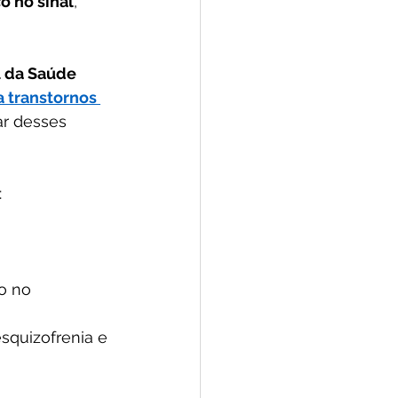
o no sinal
, 
 da Saúde 
 transtornos 
ar desses 
:
o no 
squizofrenia e 