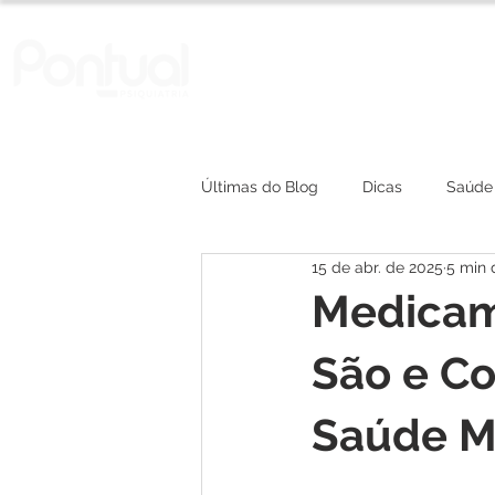
A Clínica
Convênios
Últimas do Blog
Dicas
Saúde
15 de abr. de 2025
5 min 
depressão
Medicame
São e C
Saúde M