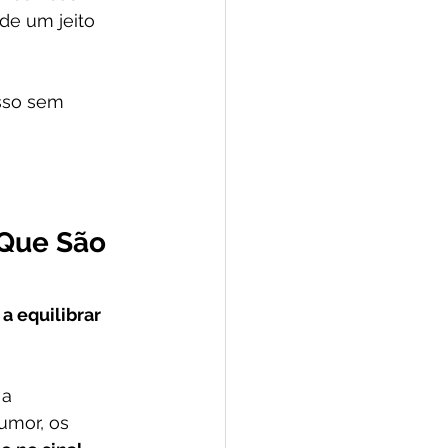
de um jeito 
sso sem 
Que São 
 equilibrar 
 a 
umor, os 