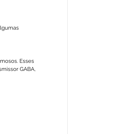
algumas 
amosos. Esses 
smissor GABA, 