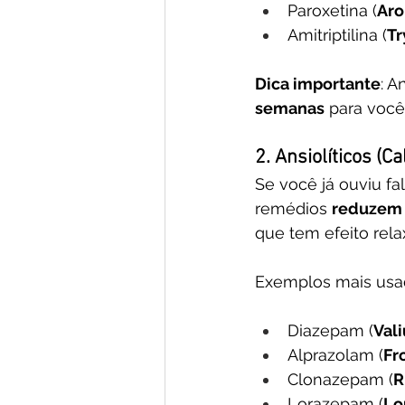
Paroxetina (
Aro
Amitriptilina (
Tr
Dica importante
: A
semanas
 para você
2. Ansiolíticos (
Se você já ouviu fal
remédios 
reduzem 
que tem efeito rela
Exemplos mais usa
Diazepam (
Val
Alprazolam (
Fr
Clonazepam (
R
Lorazepam (
Lo