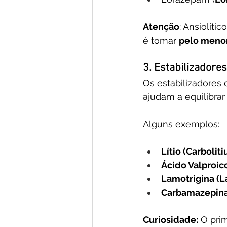
Atenção
: Ansiolíti
é tomar 
pelo menor
3. Estabilizadore
Os estabilizadores
ajudam a equilibrar
Alguns exemplos:
Lítio (Carbolit
Ácido Valproic
Lamotrigina (L
Carbamazepina
Curiosidade:
 O pri