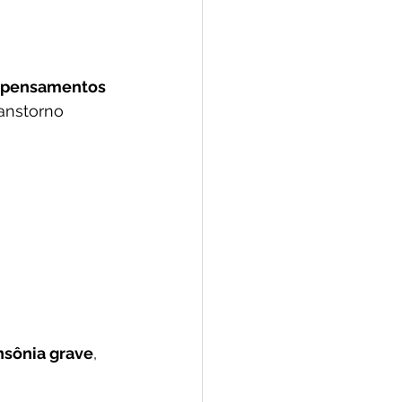
e pensamentos 
anstorno 
nsônia grave
, 