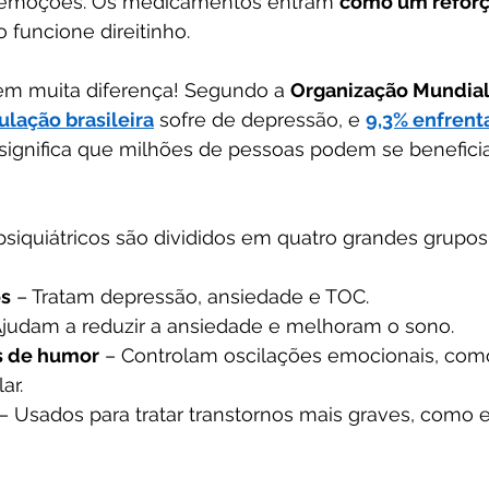
emoções. Os medicamentos entram 
como um reforç
 funcione direitinho.
zem muita diferença! Segundo a 
Organização Mundial
ulação brasileira
 sofre de depressão, e 
9,3% enfrenta
o significa que milhões de pessoas podem se benefici
iquiátricos são divididos em quatro grandes grupos
os
 – Tratam depressão, ansiedade e TOC.
Ajudam a reduzir a ansiedade e melhoram o sono.
s de humor
 – Controlam oscilações emocionais, com
ar.
 – Usados para tratar transtornos mais graves, como e