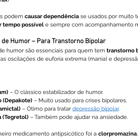
cos podem 
causar dependência
 se usados por muito t
 tempo possível
 e sempre com acompanhamento m
s de Humor – Para Transtorno Bipolar
 de humor são essenciais para quem tem 
transtorno 
 as oscilações de euforia extrema (mania) e depressã
ium)
 – O clássico estabilizador de humor.
o (Depakote)
 – Muito usado para crises bipolares.
amictal)
 – Ótimo para tratar 
depressão bipolar
.
 (Tegretol)
 – Também pode ajudar na ansiedade.
meiro medicamento antipsicótico foi a 
clorpromazina