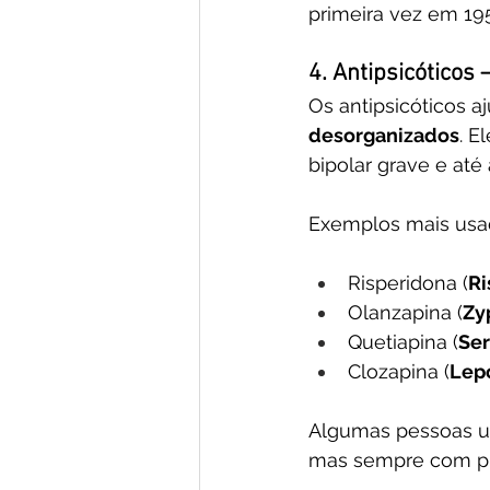
primeira vez em 195
4. Antipsicóticos
Os antipsicóticos a
desorganizados
. E
bipolar grave e até
Exemplos mais usa
Risperidona (
Ri
Olanzapina (
Zy
Quetiapina (
Se
Clozapina (
Lep
Algumas pessoas 
mas sempre com pr