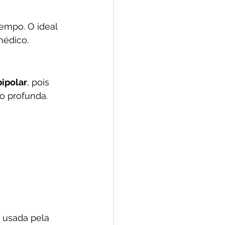
empo. O ideal 
édico.
bipolar
, pois 
o profunda.
, usada pela 