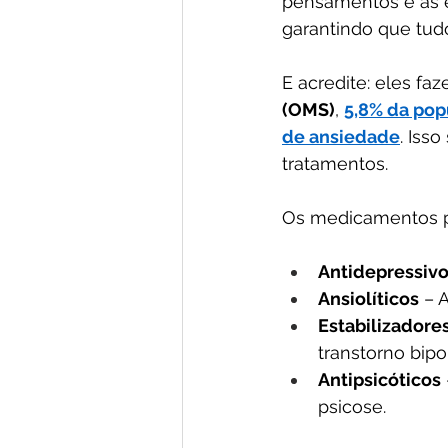
pensamentos e as 
garantindo que tudo
E acredite: eles fa
(OMS)
, 
5,8% da pop
de ansiedade
. Iss
tratamentos.
Os medicamentos ps
Antidepressiv
Ansiolíticos
 – 
Estabilizadore
transtorno bipol
Antipsicóticos
psicose.