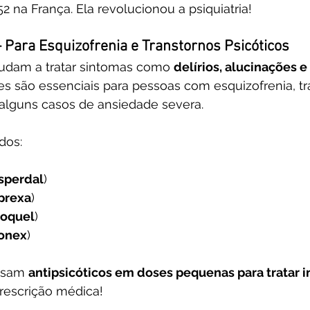
2 na França. Ela revolucionou a psiquiatria!
 – Para Esquizofrenia e Transtornos Psicóticos
judam a tratar sintomas como 
delírios, alucinações 
les são essenciais para pessoas com esquizofrenia, tr
 alguns casos de ansiedade severa.
dos:
sperdal
)
prexa
)
roquel
)
onex
)
usam 
antipsicóticos em doses pequenas para tratar i
escrição médica!