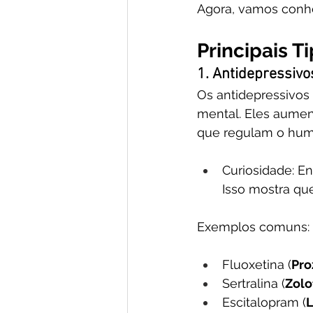
Agora, vamos conhe
Principais 
1. Antidepressiv
Os antidepressivos 
mental. Eles aume
que regulam o humo
Curiosidade: En
Isso mostra qu
Exemplos comuns:
Fluoxetina (
Pro
Sertralina (
Zolo
Escitalopram (