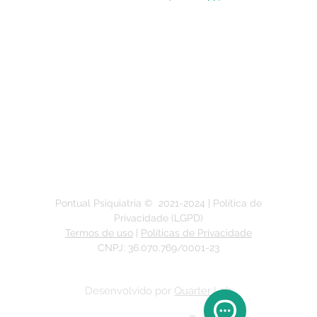
(51) 3211-5292
Segunda a Sexta-feira:
das 9h às 19h
Pontual Psiquiatria ©
2021-2024
| Política de
Privacidade (LGPD)
Termos de uso
|
Políticas de Privacidade
CNPJ: 36.070.769/0001-23
Desenvolvido por
Quarter Lab