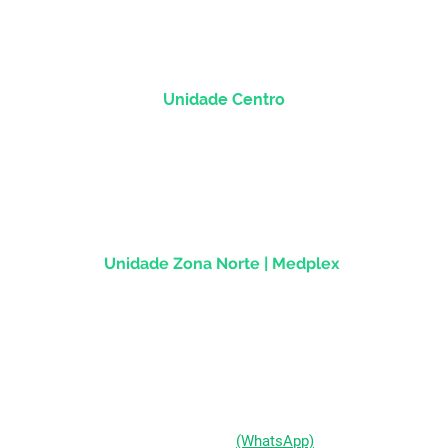
Unidade Centro
Rua dos Andradas, 1781 - Sala 1004
Centro Histórico |
Porto Alegre/RS
CEP
90.020-013
Unidade Zona Norte | Medplex
Av Assis Brasil, 2827 - Sala 1202
Passo d'Areia | Porto Alegre/RS
CEP 91010-004
(51) 98333-0721
(WhatsApp)