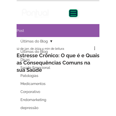
Post
Últimas do Blog
12 de jan. de 2024
4 min de leitura
Últimas do Blog
Estresse Crônico: O que é e Quais
Dicas
as Consequências Comuns na
Saúde Emocional
sua Saúde
Patologias
Medicamentos
Corporativo
Endomarketing
depressão