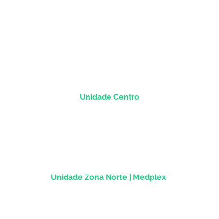
Unidade Centro
Rua dos Andradas, 1781 - Sala 1004
Centro Histórico |
Porto Alegre/RS
CEP
90.020-013
Unidade Zona Norte | Medplex
Av Assis Brasil, 2827 - Sala 1202
Passo d'Areia | Porto Alegre/RS
CEP 91010-004