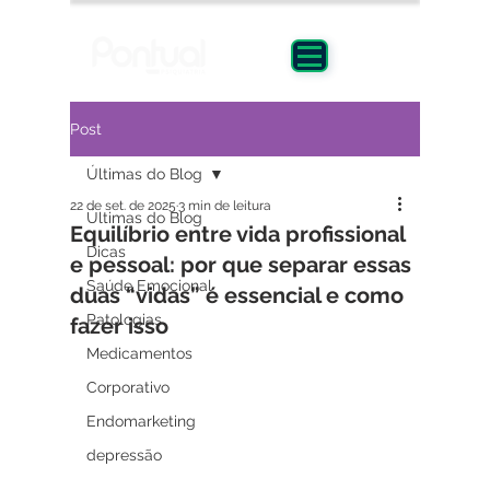
Post
Últimas do Blog
22 de set. de 2025
3 min de leitura
Últimas do Blog
Equilíbrio entre vida profissional
Dicas
e pessoal: por que separar essas
Saúde Emocional
duas “vidas” é essencial e como
Patologias
fazer isso
Medicamentos
Corporativo
Endomarketing
depressão