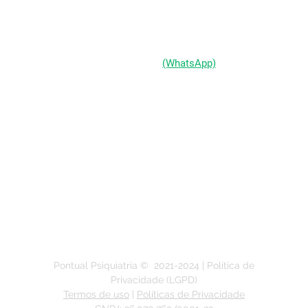
(51) 98333-0721
(WhatsApp)
(51) 3211-5292
Segunda a Sexta-feira:
das 9h às 19h
Pontual Psiquiatria ©
2021-2024
| Política de
Privacidade (LGPD)
Termos de uso
|
Políticas de Privacidade