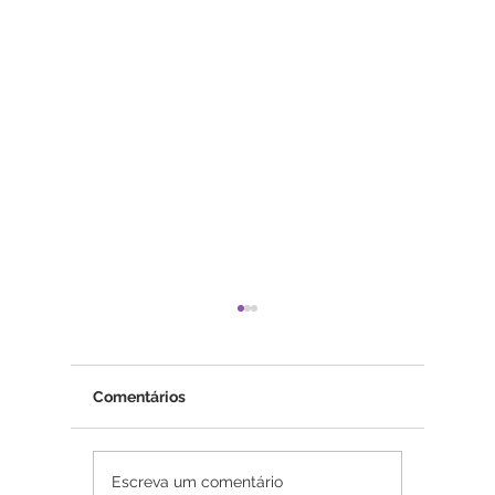
Comentários
Psicoterapia online
Insônia
Escreva um comentário