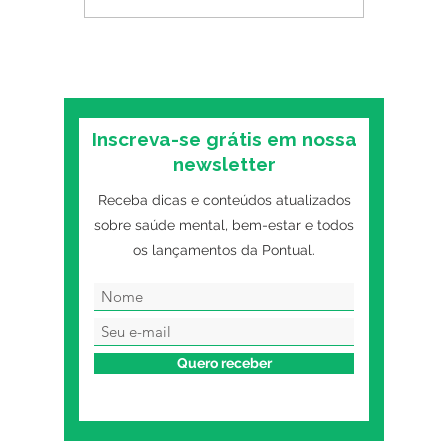
funciona? O que as
mental:
pesquisas mostram
primeiro
sobre o formato digital
o trans
Inscreva-se grátis em nossa
newsletter
Receba dicas e conteúdos atualizados
sobre saúde mental, bem-estar e todos
os lançamentos da Pontual.
Quero receber