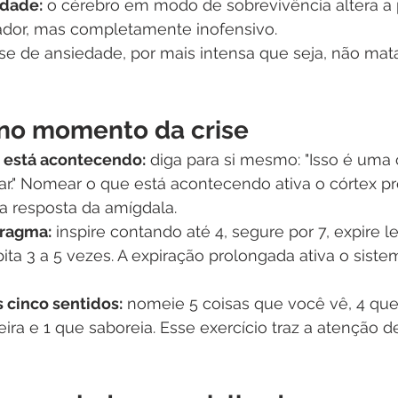
idade:
 o cérebro em modo de sobrevivência altera a
ador, mas completamente inofensivo.
se de ansiedade, por mais intensa que seja, não mat
 no momento da crise
 está acontecendo:
 diga para si mesmo: "Isso é uma 
ar." Nomear o que está acontecendo ativa o córtex pré
 resposta da amígdala.
fragma:
 inspire contando até 4, segure por 7, expire 
ita 3 a 5 vezes. A expiração prolongada ativa o sist
s cinco sentidos:
 nomeie 5 coisas que você vê, 4 que 
ira e 1 que saboreia. Esse exercício traz a atenção de