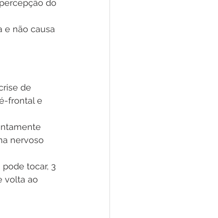
 percepção do 
a e não causa 
crise de 
-frontal e 
lentamente 
ema nervoso 
pode tocar, 3 
 volta ao 