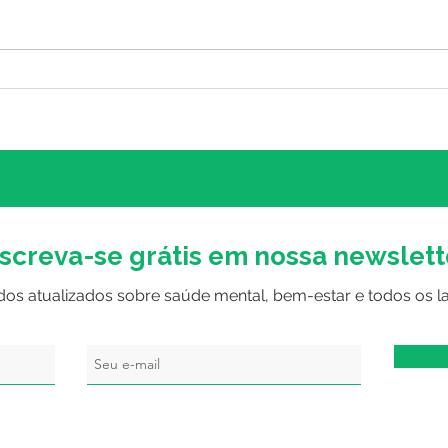
O que é crise de ansiedade:
Cris
conheça sintomas, causas,
cont
diagnóstico e tratamentos.
pro
nscreva-se grátis em nossa newslett
dos atualizados sobre saúde mental, bem-estar e todos os l