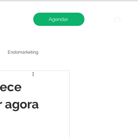
Agendar
Blog
Logi
Endomarketing
tece
r agora