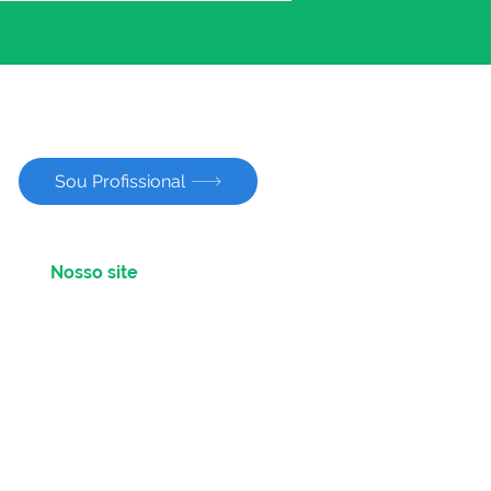
Sou Profissional
Nosso site
Sobre nós
Equipe de Profissionais
Nossas especialidades
Convênios
e
Parceiros
Trabalhe na Pontual
Blog