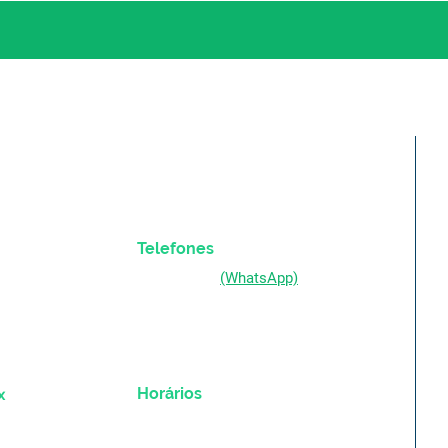
Telefones
(51) 98333-0721
(WhatsApp)
(51) 3211-5292
Horários
ex