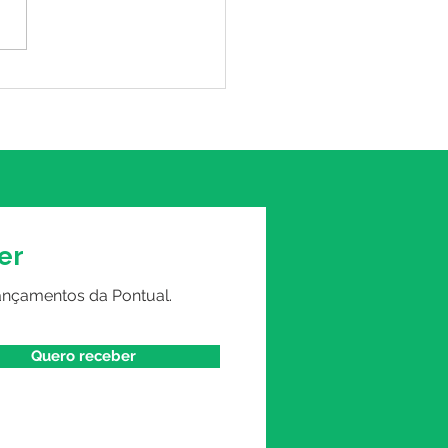
e de ansiedade: como
rolar e tratar esse
blema
er
ançamentos da Pontual.
Quero receber