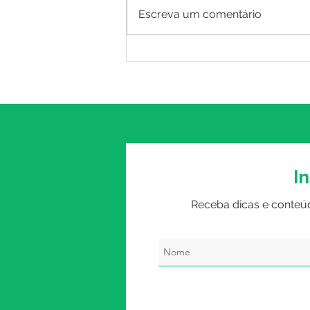
Escreva um comentário
Crise de Pânico
Desvendada: Guia para
Entender os Sintomas e
Aprender a Reconhecê-los
I
Receba dicas e conteú