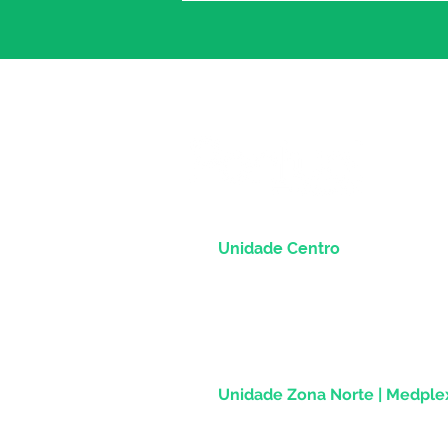
Unidade Centro
Rua dos Andradas, 1781 - Sala 1004
Centro Histórico |
Porto Alegre/RS
CEP 90.020-013
Unidade Zona Norte | Medpl