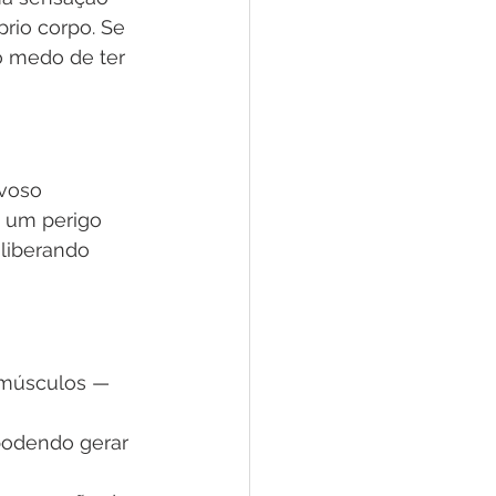
rio corpo. Se 
o medo de ter 
voso 
 um perigo 
liberando 
 músculos — 
podendo gerar 