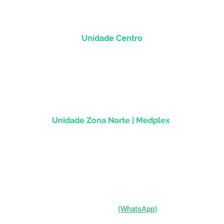
Unidade Centro
Rua dos Andradas, 1781 - Sala 1004
Centro Histórico |
Porto Alegre/RS
CEP
90.020-013
Unidade Zona Norte | Medplex
Av Assis Brasil, 2827 - Sala 1202
Passo d'Areia | Porto Alegre/RS
CEP 91010-004
(51) 98333-0721
(WhatsApp)
(51) 3211-5292