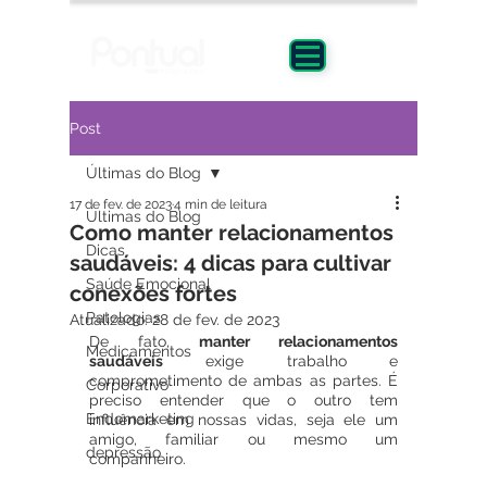
Post
Últimas do Blog
17 de fev. de 2023
4 min de leitura
Últimas do Blog
Como manter relacionamentos
Dicas
saudáveis: 4 dicas para cultivar
Saúde Emocional
conexões fortes
Patologias
Atualizado:
28 de fev. de 2023
De fato, 
manter relacionamentos 
Medicamentos
saudáveis
 exige trabalho e 
comprometimento de ambas as partes. É 
Corporativo
preciso entender que o outro tem 
Endomarketing
influência em nossas vidas, seja ele um 
amigo, familiar ou mesmo um 
depressão
companheiro. 