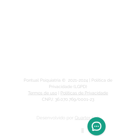
Segunda a Sexta-feira:
das 9h às 19h
Pontual Psiquiatria ©
2021-2024
| Política de
Privacidade (LGPD)
Termos de uso
|
Políticas de Privacidade
CNPJ: 36.070.769/0001-23
Desenvolvido por
Quarter Lab