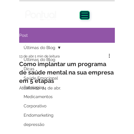
Post
Últimas do Blog
13 de abr.
1 min de leitura
Últimas do Blog
Como implantar um programa
Dicas
de saúde mental na sua empresa
Saúde Emocional
em 5 etapas
Patologias
Atualizado:
24 de abr.
Medicamentos
Corporativo
Endomarketing
depressão