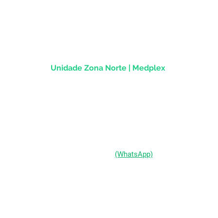
Rua dos Andradas, 1781 - Sala 1004
Centro Histórico |
Porto Alegre/RS
CEP
90.020-013
Unidade Zona Norte | Medplex
Av Assis Brasil, 2827 - Sala 1202
Passo d'Areia | Porto Alegre/RS
CEP 91010-004
(51) 98333-0721
(WhatsApp)
(51) 3211-5292