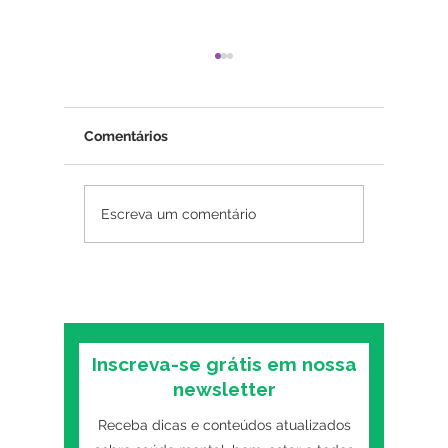
Comentários
Afastamento por saúde
Saúde 
Escreva um comentário
mental: o que o RH
corporat
precisa saber para agir
empresa
corretamente
Alegre 
nisso
Inscreva-se grátis em nossa
newsletter
Receba dicas e conteúdos atualizados