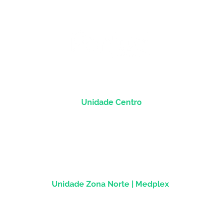
Unidade Centro
Rua dos Andradas, 1781 - Sala 1004
Centro Histórico |
Porto Alegre/RS
CEP
90.020-013
Unidade Zona Norte | Medplex
Av Assis Brasil, 2827 - Sala 1202
Passo d'Areia | Porto Alegre/RS
CEP 91010-004