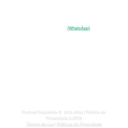
(51) 98333-0721
(WhatsApp)
(51) 3211-5292
Segunda a Sexta-feira:
das 9h às 19h
Pontual Psiquiatria ©
2021-2024
| Política de
Privacidade (LGPD)
Termos de uso
|
Políticas de Privacidade