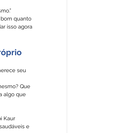
smo.”
 bom quanto 
r isso agora 
róprio
merece seu 
 mesmo? Que 
 algo que 
i Kaur
saudáveis e 