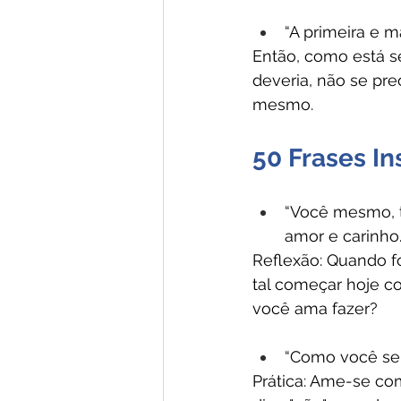
“A primeira e 
Então, como está 
deveria, não se pr
mesmo.
50 Frases In
“Você mesmo, t
amor e carinho
Reflexão: Quando f
tal começar hoje 
você ama fazer?
“Como você se 
Prática: Ame-se co