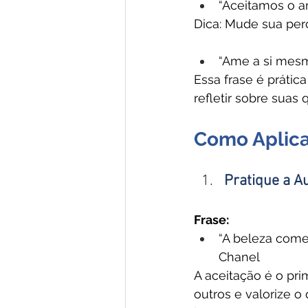
“Aceitamos o 
Dica: Mude sua pe
“Ame a si mesmo
Essa frase é prátic
refletir sobre suas 
Como Aplica
Pratique a A
Frase:
“A beleza com
Chanel
A aceitação é o pri
outros e valorize o