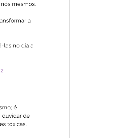
s: nós mesmos.
ansformar a 
-las no dia a 
iz
smo; é 
 duvidar de 
s tóxicas. 