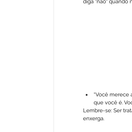
diga "não" quando n
“Você merece a
que você é. V
Lembre-se: Ser tra
enxerga.