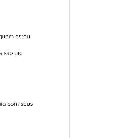
 quem estou 
s são tão 
ira com seus 