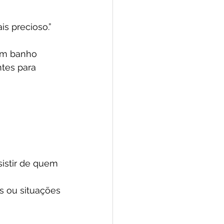
s precioso.” 
Um banho 
ntes para 
istir de quem 
s ou situações 