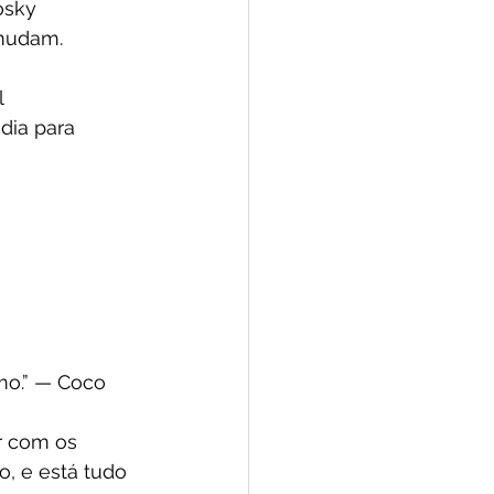
osky
 mudam.
l
dia para 
o.” — Coco 
r com os 
o, e está tudo 