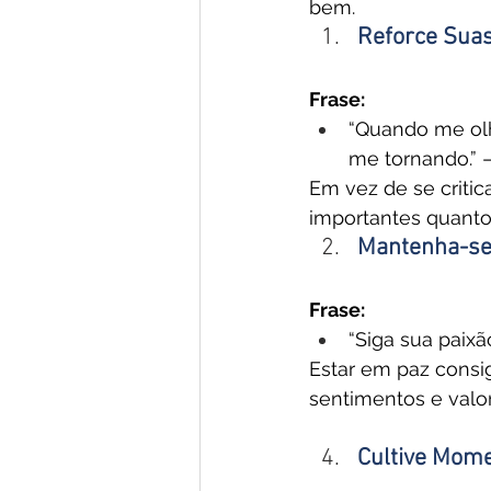
bem.
Reforce Sua
Frase:
“Quando me ol
me tornando.”
Em vez de se critic
importantes quanto
Mantenha-se
Frase:
“Siga sua paix
Estar em paz cons
sentimentos e valor
Cultive Mom