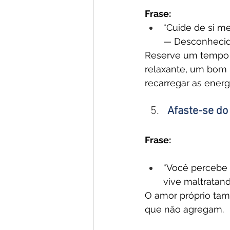
Frase:
“Cuide de si m
— Desconheci
Reserve um tempo p
relaxante, um bom l
recarregar as energ
Afaste-se do
Frase:
“Você percebe 
vive maltratan
O amor próprio tam
que não agregam.