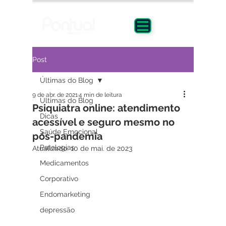
Post
Últimas do Blog
9 de abr. de 2021
4 min de leitura
Últimas do Blog
Psiquiatra online: atendimento
Dicas
acessível e seguro mesmo no
Saúde Emocional
pós-pandemia
Patologias
Atualizado:
10 de mai. de 2023
Medicamentos
Corporativo
Endomarketing
depressão