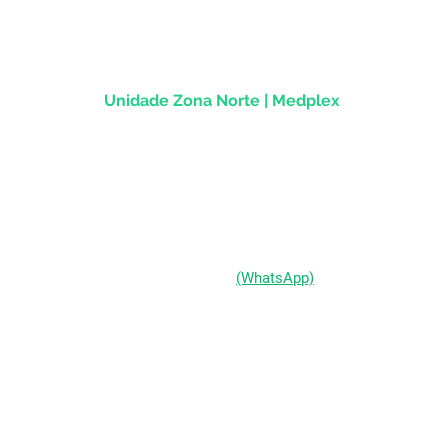
CEP
90.020-013
Unidade Zona Norte | Medplex
Av Assis Brasil, 2827 - Sala 1202
Passo d'Areia | Porto Alegre/RS
CEP 91010-004
(51) 98333-0721
(WhatsApp)
(51) 3211-5292
Segunda a Sexta-feira:
das 9h às 19h