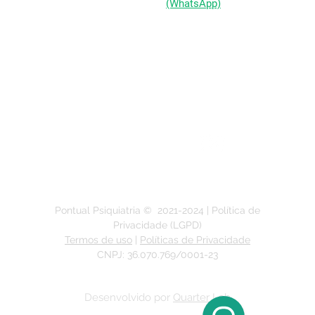
(51) 98333-0721
(WhatsApp)
(51) 3211-5292
Segunda a Sexta-feira:
das 9h às 19h
Pontual Psiquiatria ©
2021-2024
| Política de
Privacidade (LGPD)
Termos de uso
|
Políticas de Privacidade
CNPJ: 36.070.769/0001-23
Desenvolvido por
Quarter Lab