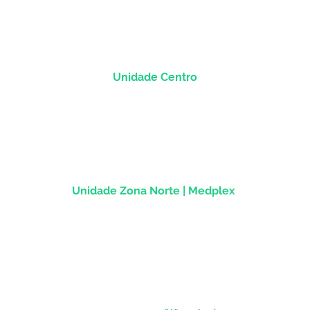
Unidade Centro
Rua dos Andradas, 1781 - Sala 1004
Centro Histórico |
Porto Alegre/RS
CEP
90.020-013
Unidade Zona Norte | Medplex
Av Assis Brasil, 2827 - Sala 1202
Passo d'Areia | Porto Alegre/RS
CEP 91010-004