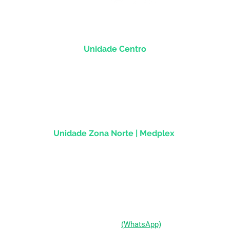
Unidade Centro
Rua dos Andradas, 1781 - Sala 1004
Centro Histórico |
Porto Alegre/RS
CEP
90.020-013
Unidade Zona Norte | Medplex
Av Assis Brasil, 2827 - Sala 1202
Passo d'Areia | Porto Alegre/RS
CEP 91010-004
(51) 98333-0721
(WhatsApp)