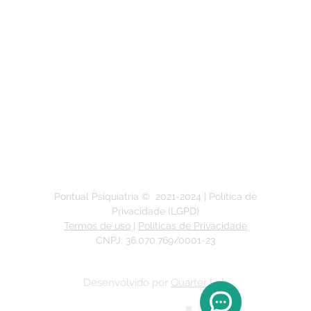
(51) 3211-5292
Segunda a Sexta-feira:
das 9h às 19h
Pontual Psiquiatria ©
2021-2024
| Política de
Privacidade (LGPD)
Termos de uso
|
Políticas de Privacidade
CNPJ: 36.070.769/0001-23
Desenvolvido por
Quarter Lab