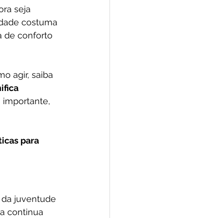
ora seja 
lidade costuma 
 de conforto 
o agir, saiba 
ifica 
 importante, 
ticas para 
 da juventude 
oa continua 