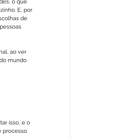
des, o que 
inho. E, por 
scolhas de 
 pessoas 
al, ao ver 
todo mundo 
ar isso, e o 
e processo 