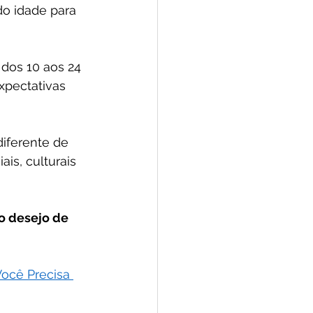
o idade para 
dos 10 aos 24 
pectativas 
iferente de 
is, culturais 
o desejo de 
ocê Precisa 