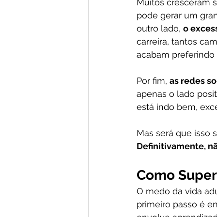
Muitos cresceram se
pode gerar um gran
outro lado, 
o exces
carreira, tantos ca
acabam preferindo 
Por fim, 
as redes so
apenas o lado posit
está indo bem, exc
Mas será que isso s
Definitivamente, nã
Como Supera
O medo da vida adul
primeiro passo é e