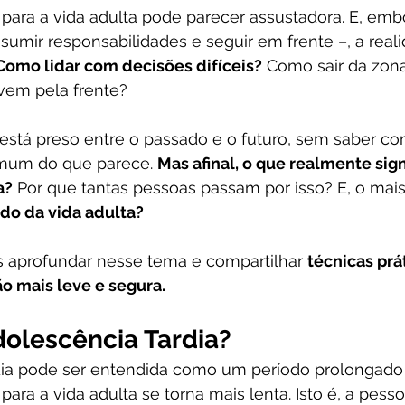
o para a vida adulta pode parecer assustadora. E, emb
assumir responsabilidades e seguir em frente –, a rea
Como lidar com decisões difíceis?
 Como sair da zona
em pela frente?
stá preso entre o passado e o futuro, sem saber com
mum do que parece. 
Mas afinal, o que realmente sign
a?
 Por que tantas pessoas passam por isso? E, o mais
do da vida adulta?
s aprofundar nesse tema e compartilhar 
técnicas prá
ão mais leve e segura.
dolescência Tardia?
dia pode ser entendida como um período prolongado
para a vida adulta se torna mais lenta. Isto é, a pess