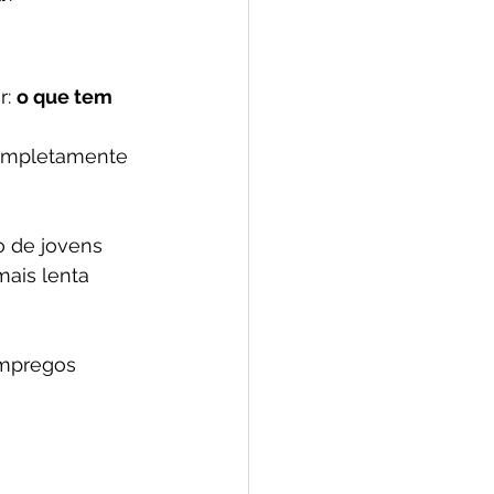
: 
o que tem 
ompletamente 
 de jovens 
ais lenta 
empregos 