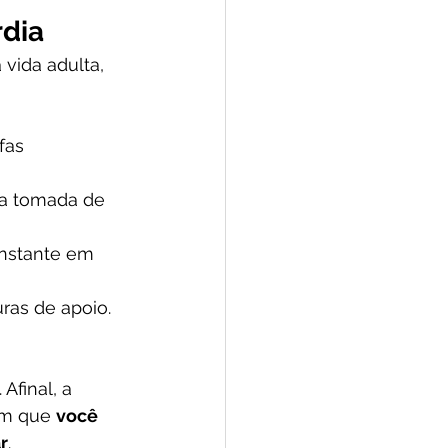
rdia
vida adulta, 
fas 
na tomada de 
nstante em 
uras de apoio.
Afinal, a 
im que 
você 
r
.