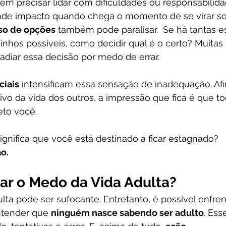
m precisar lidar com dificuldades ou responsabilida
de impacto quando chega o momento de se virar soz
so de opções
 também pode paralisar.  Se há tantas e
minhos possíveis, como decidir qual é o certo? Muitas
adiar essa decisão por medo de errar.
ciais
 intensificam essa sensação de inadequação. Afin
ivo da vida dos outros, a impressão que fica é que 
eto você.
ignifica que você está destinado a ficar estagnado? 
o.
r o Medo da Vida Adulta?
ta pode ser sufocante. Entretanto, é possível enfrent
ntender que 
ninguém nasce sabendo ser adulto
. Ess