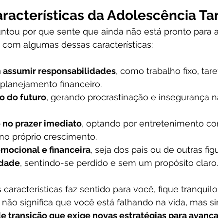
aracterísticas da Adolescência Ta
ntou por que sente que ainda não está pronto para a 
ca com algumas dessas características:
 assumir responsabilidades
, como trabalho fixo, tare
planejamento financeiro.
o do futuro
, gerando procrastinação e insegurança 
 no prazer imediato
, optando por entretenimento co
 no próprio crescimento.
mocional e financeira
, seja dos pais ou de outras fig
idade
, sentindo-se perdido e sem um propósito claro.
aracterísticas faz sentido para você, fique tranquilo. 
 não significa que você está falhando na vida, mas s
e transição que exige novas estratégias para avança