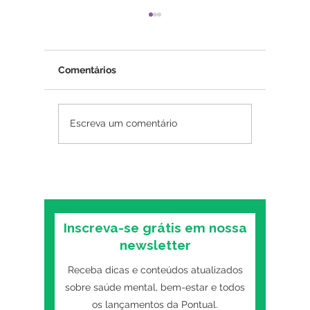
Comentários
Psicoterapia online
Insônia
Escreva um comentário
funciona? O que as
mental:
pesquisas mostram
primeiro
sobre o formato digital
o trans
Inscreva-se grátis em nossa
newsletter
Receba dicas e conteúdos atualizados
sobre saúde mental, bem-estar e todos
os lançamentos da Pontual.