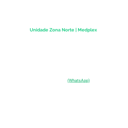
CEP
90.020-013
Unidade Zona Norte | Medplex
Av Assis Brasil, 2827 - Sala 1202
Passo d'Areia | Porto Alegre/RS
CEP 91010-004
(51) 98333-0721
(WhatsApp)
(51) 3211-5292
Segunda a Sexta-feira:
das 9h às 19h