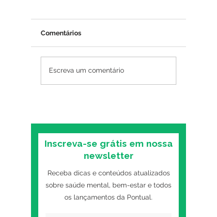
Comentários
Psicoterapia online
Insônia
Escreva um comentário
funciona? O que as
mental:
pesquisas mostram
primeiro
sobre o formato digital
o trans
Inscreva-se grátis em nossa
newsletter
Receba dicas e conteúdos atualizados
sobre saúde mental, bem-estar e todos
os lançamentos da Pontual.