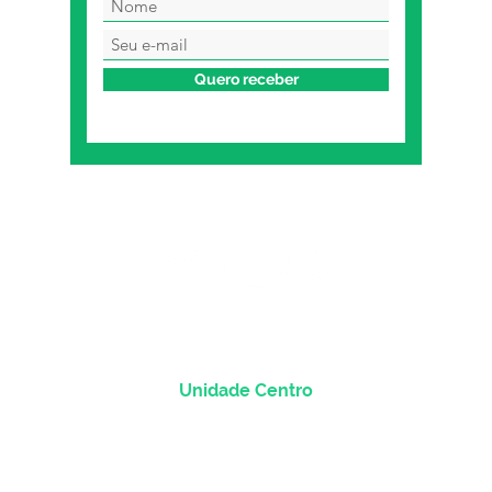
Quero receber
Unidade Centro
Rua dos Andradas, 1781 - Sala 1004
Centro Histórico |
Porto Alegre/RS
CEP
90.020-013