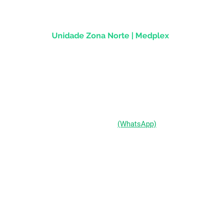
Unidade Zona Norte | Medplex
Av Assis Brasil, 2827 - Sala 1202
Passo d'Areia | Porto Alegre/RS
CEP 91010-004
(51) 98333-0721
(WhatsApp)
(51) 3211-5292
Segunda a Sexta-feira:
das 9h às 19h