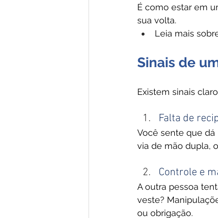
É como estar em um
sua volta.
Leia mais sobr
Sinais de u
Existem sinais clar
Falta de reci
Você sente que dá
via de mão dupla, 
Controle e m
A outra pessoa ten
veste? Manipulaçõ
ou obrigação.