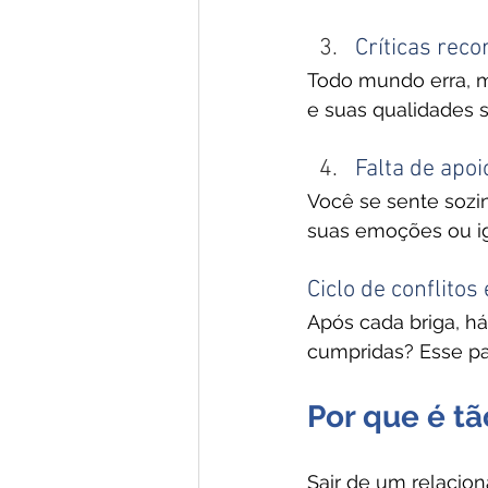
Críticas reco
Todo mundo erra, m
e suas qualidades s
Falta de apo
Você se sente soz
suas emoções ou i
Ciclo de conflitos
Após cada briga, h
cumpridas? Esse pa
Por que é tã
Sair de um relacion