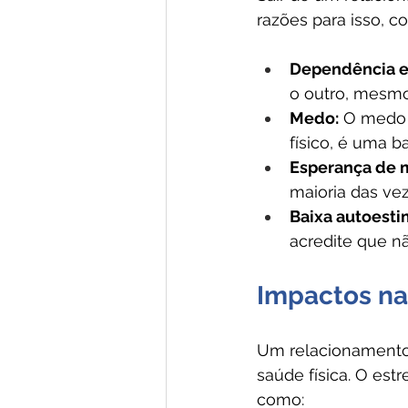
razões para isso, c
Dependência e
o outro, mesmo
Medo:
 O medo 
físico, é uma ba
Esperança de 
maioria das ve
Baixa autoesti
acredite que n
Impactos na
Um relacionamento 
saúde física. O est
como: