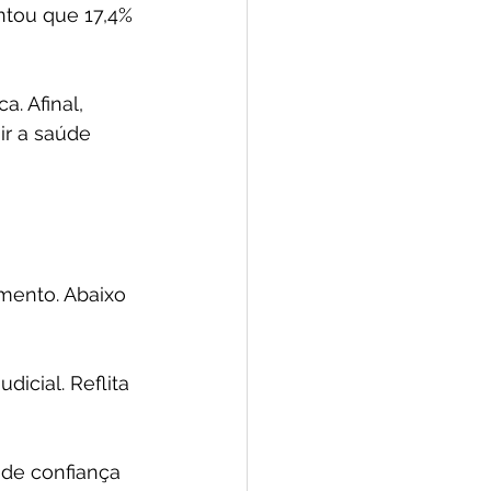
ntou que 17,4% 
. Afinal, 
ir a saúde 
mento. Abaixo 
icial. Reflita 
 de confiança 