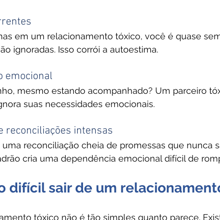
rrentes
as em um relacionamento tóxico, você é quase semp
ão ignoradas. Isso corrói a autoestima.
io emocional
inho, mesmo estando acompanhado? Um parceiro tóx
gnora suas necessidades emocionais.
 e reconciliações intensas
á uma reconciliação cheia de promessas que nunca s
drão cria uma dependência emocional difícil de romp
o difícil sair de um relacionament
amento tóxico não é tão simples quanto parece. Exis