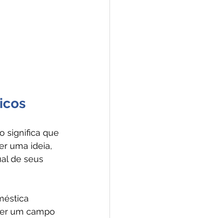
icos
o significa que 
er uma ideia, 
ual de seus 
méstica 
ser um campo 