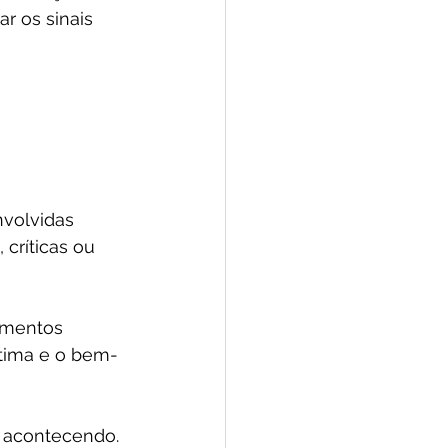
r os sinais 
volvidas 
críticas ou 
amentos 
stima e o bem-
 acontecendo. 