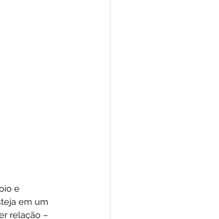
oio e 
steja em um 
r relação – 