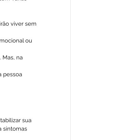
rão viver sem 
mocional ou 
 Mas, na 
a pessoa 
bilizar sua 
a sintomas 