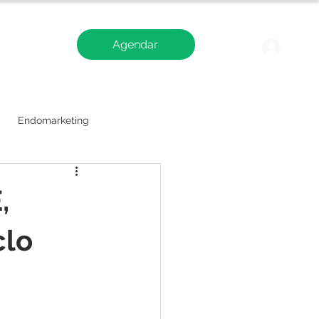
Agendar
Blog
Logi
Endomarketing
,
clo