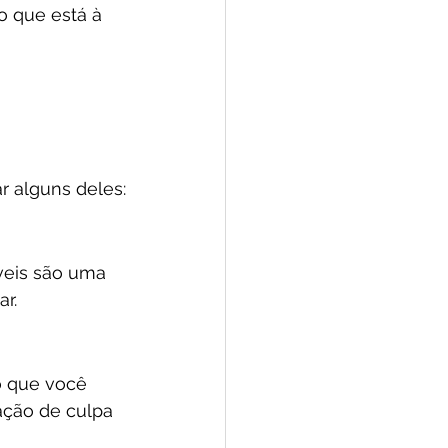
o que está à 
r alguns deles:
eis são uma 
r.
o que você 
ção de culpa 