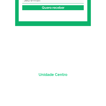
Quero receber
Unidade Centro
Rua dos Andradas, 1781 - Sala 1004
Centro Histórico |
Porto Alegre/RS
CEP
90.020-013