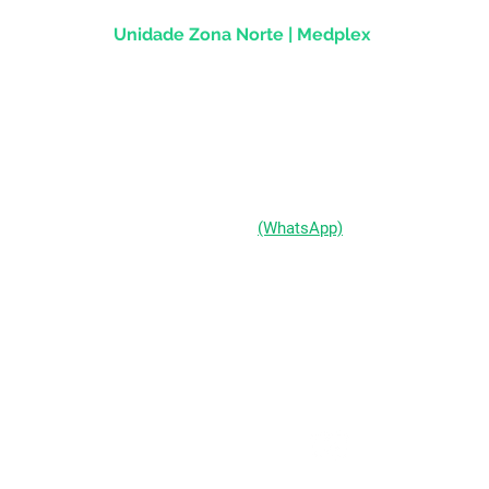
Unidade Zona Norte | Medplex
Av Assis Brasil, 2827 - Sala 1202
Passo d'Areia | Porto Alegre/RS
CEP 91010-004
(51) 98333-0721
(WhatsApp)
(51) 3211-5292
Segunda a Sexta-feira:
das 9h às 19h