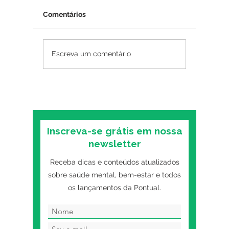
Comentários
Psicoterapia online
Insônia
Escreva um comentário
funciona? O que as
mental:
pesquisas mostram
primeiro
sobre o formato digital
o trans
Inscreva-se grátis em nossa
newsletter
Receba dicas e conteúdos atualizados
sobre saúde mental, bem-estar e todos
os lançamentos da Pontual.