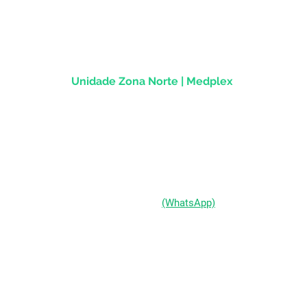
Centro Histórico |
Porto Alegre/RS
CEP
90.020-013
Unidade Zona Norte | Medplex
Av Assis Brasil, 2827 - Sala 1202
Passo d'Areia | Porto Alegre/RS
CEP 91010-004
(51) 98333-0721
(WhatsApp)
(51) 3211-5292
Segunda a Sexta-feira: