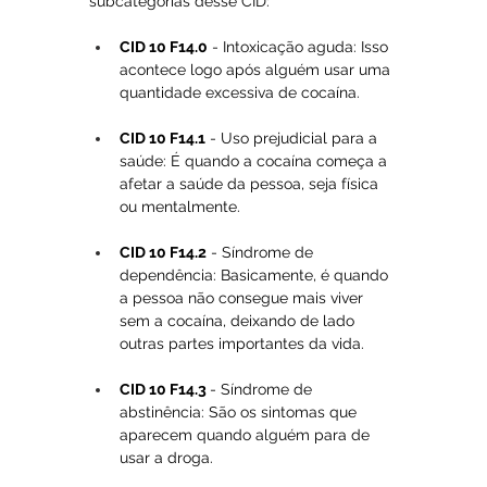
subcategorias desse CID:
CID 10 F14.0
 - Intoxicação aguda: Isso 
acontece logo após alguém usar uma 
quantidade excessiva de cocaína.
CID 10 F14.1
 - Uso prejudicial para a 
saúde: É quando a cocaína começa a 
afetar a saúde da pessoa, seja física 
ou mentalmente.
CID 10 F14.2
 - Síndrome de 
dependência: Basicamente, é quando 
a pessoa não consegue mais viver 
sem a cocaína, deixando de lado 
outras partes importantes da vida.
CID 10 F14.3 
- Síndrome de 
abstinência: São os sintomas que 
aparecem quando alguém para de 
usar a droga.