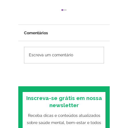
Comentários
Depressão e sono: por
Depress
Escreva um comentário
que você dorme demais
sintoma
ou de menos quando
precisa
está deprimido
parceir
Inscreva-se grátis em nossa
newsletter
Receba dicas e conteúdos atualizados
sobre saúde mental, bem-estar e todos