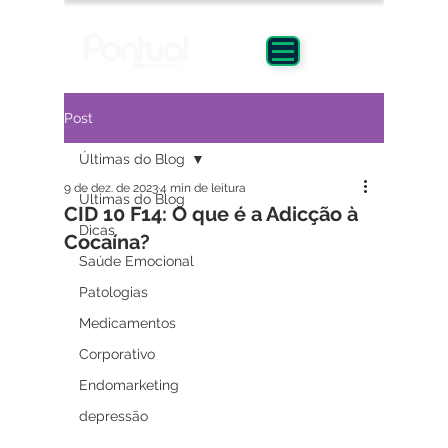
Post
Últimas do Blog
9 de dez. de 2023
4 min de leitura
Últimas do Blog
CID 10 F14: O que é a Adicção à
Dicas
Cocaína?
Saúde Emocional
Patologias
Medicamentos
Corporativo
Endomarketing
depressão