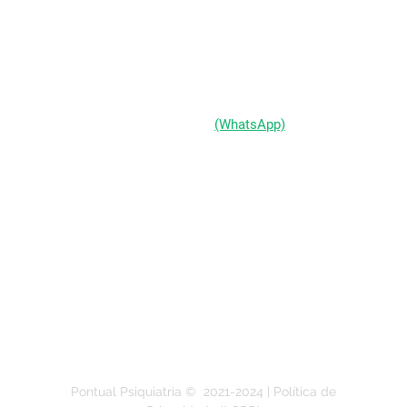
Passo d'Areia | Porto Alegre/RS
CEP 91010-004
(51) 98333-0721
(WhatsApp)
(51) 3211-5292
Segunda a Sexta-feira:
das 9h às 19h
Pontual Psiquiatria ©
2021-2024
| Política de