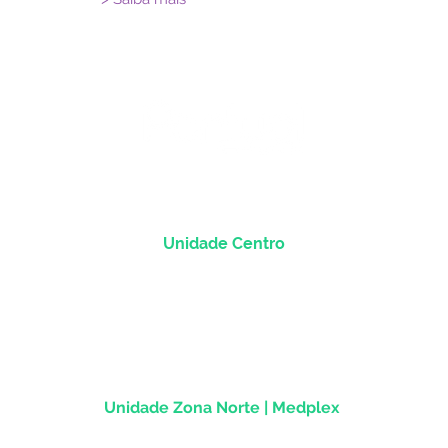
Unidade Centro
Rua dos Andradas, 1781 - Sala 1004
Centro Histórico |
Porto Alegre/RS
CEP
90.020-013
Unidade Zona Norte | Medplex
Av Assis Brasil, 2827 - Sala 1202