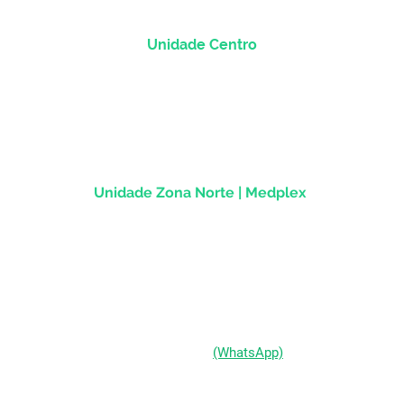
Unidade Centro
Rua dos Andradas, 1781 - Sala 1004
Centro Histórico |
Porto Alegre/RS
CEP
90.020-013
Unidade Zona Norte | Medplex
Av Assis Brasil, 2827 - Sala 1202
Passo d'Areia | Porto Alegre/RS
CEP 91010-004
(51) 98333-0721
(WhatsApp)
(51) 3211-5292