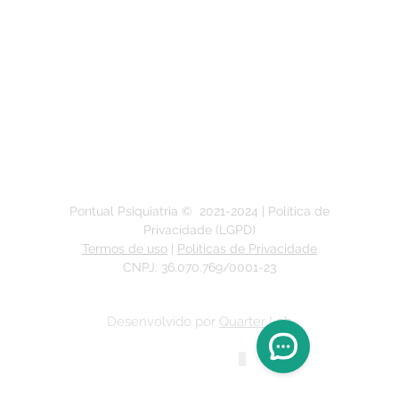
Segunda a Sexta-feira:
das 9h às 19h
Pontual Psiquiatria ©
2021-2024
| Política de
Privacidade (LGPD)
Termos de uso
|
Políticas de Privacidade
CNPJ: 36.070.769/0001-23
Desenvolvido por
Quarter Lab