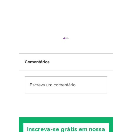
Comentários
Psicoterapia online
Insônia
Escreva um comentário
funciona? O que as
mental:
pesquisas mostram
primeiro
sobre o formato digital
o trans
Inscreva-se grátis em nossa