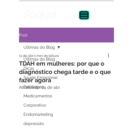
Post
Últimas do Blog
11 de abr.
1 min de leitura
Últimas do Blog
TDAH em mulheres: por que o
Dicas
diagnóstico chega tarde e o que
Saúde Emocional
fazer agora
Patologias
Atualizado:
24 de abr.
Medicamentos
Corporativo
Endomarketing
depressão