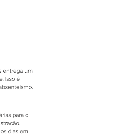
s entrega um 
. Isso é 
absenteísmo.
rias para o 
stração. 
os dias em 