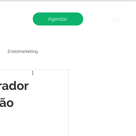
Agendar
Blog
Logi
Endomarketing
rador
não