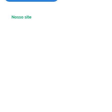
Nosso site
Sobre nós
Equipe de Profissionais
Nossas especialidades
Convênios
e
Parceiros
Trabalhe na Pontual
Blog
Saúde Mental para Empresas