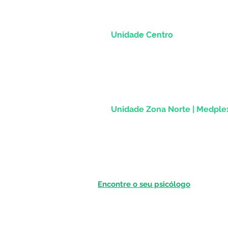
Unidade Centro
Rua dos Andradas, 1781 - Sala 1004
Centro Histórico |
Porto Alegre/RS
CEP 90.020-013
Unidade Zona Norte | Medpl
Av Assis Brasil, 2827 - Sala 1202
Passo d'Areia | Porto Alegre/RS
CEP 91010-004
Encontre o seu psicólogo
Por cidade: São Paulo (SP); Rio de Jan
Brasília (DF); Belo Horizonte (MG); Curi
Porto Alegre (RS); Salvador (BA); Fort