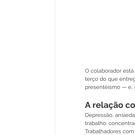
O colaborador está
terço do que entreg
presentéísmo — e, 
A relação c
Depressão, ansieda
trabalho: concentraç
Trabalhadores com 