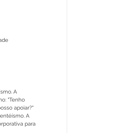
dade
smo. A 
o: "Tenho 
osso apoiar?"
entéísmo. A 
rporativa para 