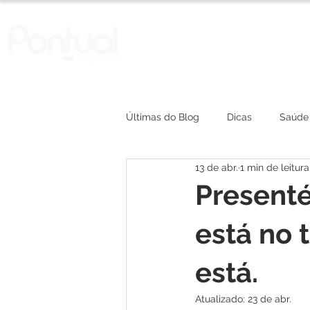
A Clínica
Convênios
Últimas do Blog
Dicas
Saúde
13 de abr.
1 min de leitura
depressão
Present
está no 
está.
Atualizado:
23 de abr.