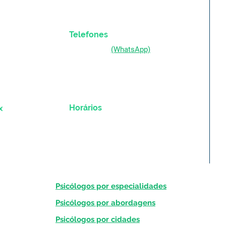
Telefones
(51) 98333-0721
(WhatsApp)
(51) 3211-5292
Horários
ex
Segunda a Sexta-feira:
das 9h às 19h
Psicólogos por especialidades
eiro (RJ);
Psicólogos por abordagens
tiba (PR);
Psicólogos por cidades
aleza (CE);