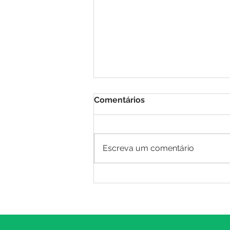
Comentários
Escreva um comentário
Afastamento por saúde
mental: o que o RH precisa
saber para agir
corretamente