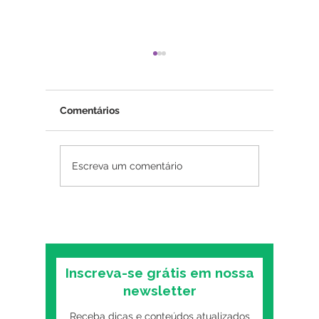
Comentários
Psicoterapia online
Insônia
Escreva um comentário
funciona? O que as
mental:
pesquisas mostram
primeiro
sobre o formato digital
o trans
Inscreva-se grátis em nossa
newsletter
Receba dicas e conteúdos atualizados