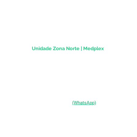
Rua dos Andradas, 1781 - Sala 1004
Centro Histórico |
Porto Alegre/RS
CEP
90.020-013
Unidade Zona Norte | Medplex
Av Assis Brasil, 2827 - Sala 1202
Passo d'Areia | Porto Alegre/RS
CEP 91010-004
(51) 98333-0721
(WhatsApp)
(51) 3211-5292