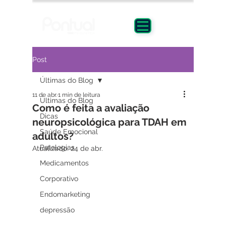
Post
Últimas do Blog
11 de abr.
1 min de leitura
Últimas do Blog
Como é feita a avaliação
Dicas
neuropsicológica para TDAH em
Saúde Emocional
adultos?
Patologias
Atualizado:
24 de abr.
Medicamentos
Corporativo
Endomarketing
depressão